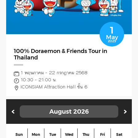
1
May
2025
100% Doraemon & Friends Tour in
Thailand
1 พฤษภาคม - 22 กรกฎาคม 2568
10:30 - 21:00 น.
ICONSIAM Attraction Hall ชั้น 6
August
2026
Sun
Mon
Tue
Wed
Thu
Fri
Sat