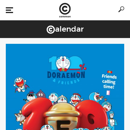
©
alendar