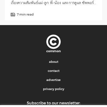
เรื่องความสัมพันธ์แม่-ลูก พี่-น้อง และการดูแล ซัพพอร์ต
ลูกสาวดาวน์ซินโดรมให้เติบโตอย่างดีและกลายเป็นคน
ดังในโลก TikTok
7 min read
about
contact
advertise
privacy policy
Subscribe to our newsletter: