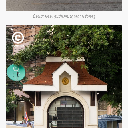
ป้อมยามของศูนย์พัฒนาคุณภาพชีวิตครู