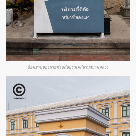
ป้อมยามของนายท่าปล่อยรถเมล์ย่านสนามหลวง