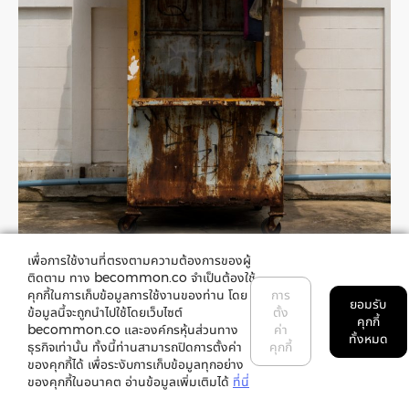
เพื่อการใช้งานที่ตรงตามความต้องการของผู้
ติดตาม ทาง becommon.co จำเป็นต้องใช้
คุกกี้ในการเก็บข้อมูลการใช้งานของท่าน โดย
การ
ยอมรับ
ข้อมูลนี้จะถูกนำไปใช้โดยเว็บไซต์
ตั้ง
คุกกี้
becommon.co และองค์กรหุ้นส่วนทาง
ค่า
ทั้งหมด
ธุรกิจเท่านั้น ทั้งนี้ท่านสามารถปิดการตั้งค่า
คุกกี้
ไม่ว่าป้อมยามจะมีหน้าตาเป็
นเช่นไร ความหมายสำหรับคนที่ใช้ชีวิ
ตอยู่ข้าง
ของคุกกี้ได้ เพื่อระงับการเก็บข้อมูลทุกอย่าง
ใน มันก็คือบ้านน้อยๆ หลังนึง.
ของคุกกี้ในอนาคต อ่านข้อมูลเพิ่มเติมได้
ที่นี่