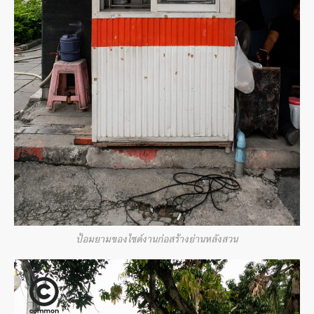
ป้อมยามของไซด์งานก่อสร้างย่านหลังสวน