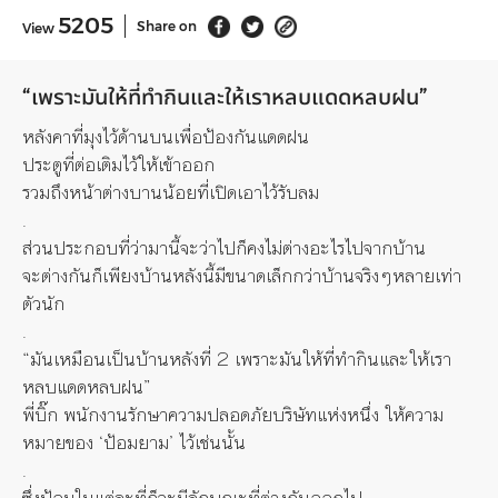
5205
Share on
View
“เพราะมันให้ที่ทำกินและให้
เราหลบแดดหลบฝน”
หลังคาที่มุงไว้ด้านบนเพื่อป้
องกันแดดฝน
ประตูที่ต่อเติมไว้ให้เข้าออก
รวมถึงหน้าต่างบานน้อยที่เปิ
ดเอาไว้รับลม
.
ส่วนประกอบที่ว่ามานี้จะว่าไปก็
คงไม่ต่างอะไรไปจากบ้าน
จะต่างกันก็เพียงบ้านหลังนี้มี
ขนาดเล็กกว่าบ้านจริงๆหลายเท่
า
ตัวนัก
.
“มันเหมือนเป็นบ้านหลังที่ 2 เพราะมันให้ที่ทำกินและให้
เรา
หลบแดดหลบฝน”
พี่บิ๊ก พนักงานรักษาความปลอดภัยบริษั
ทแห่งหนึ่ง ให้ความ
หมายของ ‘ป้อมยาม’ ไว้เช่นนั้น
.
ซึ่งป้อมในแต่ละที่ก็จะมีลั
กษณะที่ต่างกันออกไป