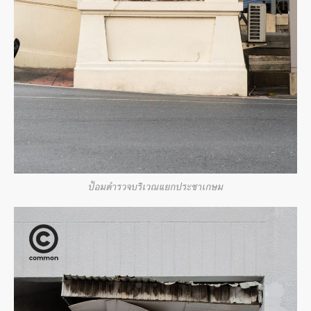
ป้อมตำรวจบริเวณแยกประชาเกษม