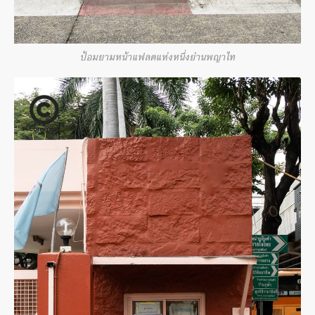
ป้อมยามหน้าแฟลตแห่งหนึ่งย่านพญาไท