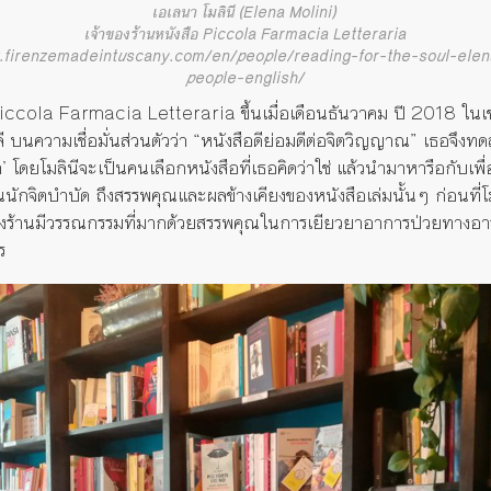
เอเลนา โมลินี (Elena Molini)
เจ้าของร้านหนังสือ Piccola Farmacia Letteraria
w.firenzemadeintuscany.com/en/people/reading-for-the-soul-elen
people-english/
 Piccola Farmacia Letteraria ขึ้นเมื่อเดือนธันวาคม ปี 2018 ในเ
 บนความเชื่อมั่นส่วนตัวว่า “หนังสือดีย่อมดีต่อจิตวิญญาณ” เธอจึงทด
’ โดยโมลินีจะเป็นคนเลือกหนังสือที่เธอคิดว่าใช่ แล้วนำมาหารือกับเพ
นักจิตบำบัด ถึงสรรพคุณและผลข้างเคียงของหนังสือเล่มนั้นๆ ก่อนที่โมล
ทางร้านมีวรรณกรรมที่มากด้วยสรรพคุณในการเยียวยาอาการป่วยทางอ
ร