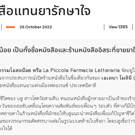
งสือแทนยารักษาใจ
1395
26 October 2022
View
ย เป็นทั้งชื่อหนังสือและร้านหนังสืออิสระที่ขายย
รรมโอสถน้อย
หรือ
La Piccola Farmacia Letteraria
จัดอยู่
ส่วนจากประสบการณ์เปิดร้านหนังสือในชื่อเดียวกันของ
เอเลนา
โมลินี
(
ายหนังสือแทนยาแห่งเมืองฟลอเรนซ์ ประเทศอิตาลี
วยชีวิตของ บลู สาวโสดวัยสามสิบ หนอนหนังสือผู้กลายมาเป็นเจ้าของร้า
่ละวันของเธอขับเคลื่อนโดยความสัมพันธ์ของเพื่อนๆ รอบตัว ที่ต่างก
หลายตาในร้านหนังสือที่มักขอให้บลูแนะนำหนังสือเพื่อแก้ปัญหาชีวิต
ณของวรรณกรรมคัดสรรบางเล่มในรูปแบบคล้ายใบสั่งยา โดยบลูเชื่อว่า
งใจได้