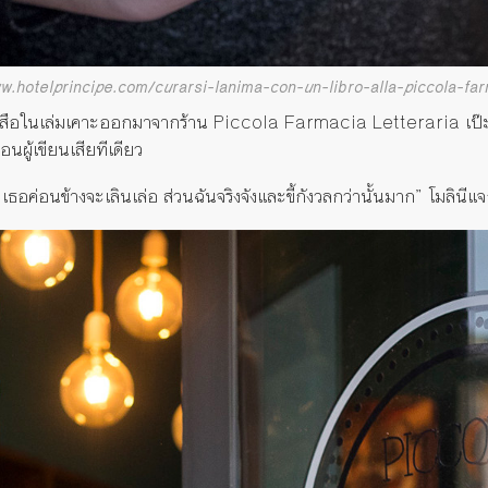
ww.hotelprincipe.com/curarsi-lanima-con-un-libro-alla-piccola-far
สือในเล่มเคาะออกมาจากร้าน Piccola Farmacia Letteraria เป๊ะ 
นผู้เขียนเสียทีเดียว
 เธอค่อนข้างจะเลินเล่อ ส่วนฉันจริงจังและขี้กังวลกว่านั้นมาก” โมลินีแ