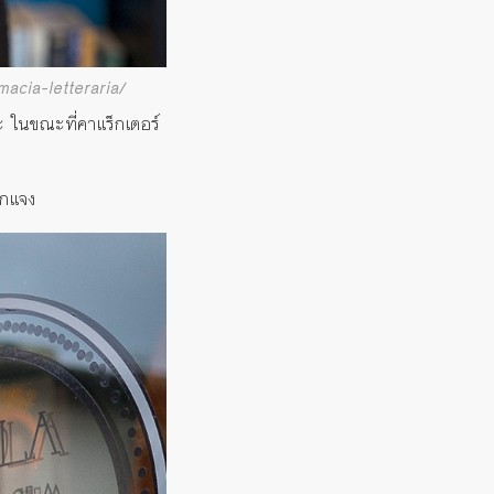
macia-letteraria/
ในขณะที่คาแร็กเตอร์
จกแจง