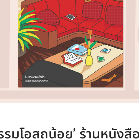
รมโอสถน้อย’ ร้านหนังสืออ