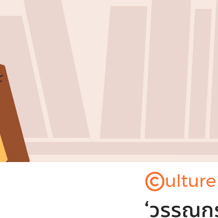
©
ulture
‘วรรณกร