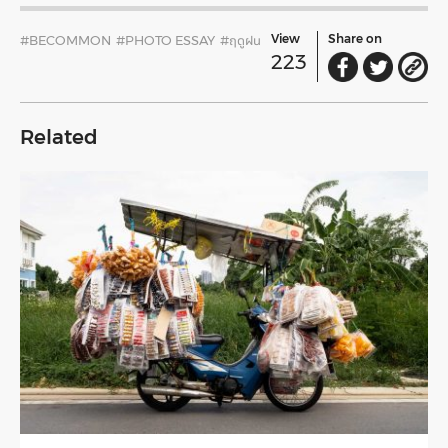
View
Share on
#BECOMMON
#PHOTO ESSAY
#ฤดูฝน
223
Related