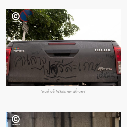
‘คนล้างไปศรีสะเกษ เดี๋ยวมา’