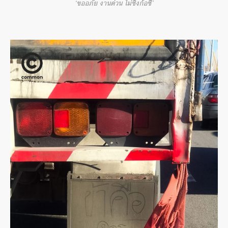
‘ขออภัย งานด่วน ไม่ซิ่งก้อซี้’