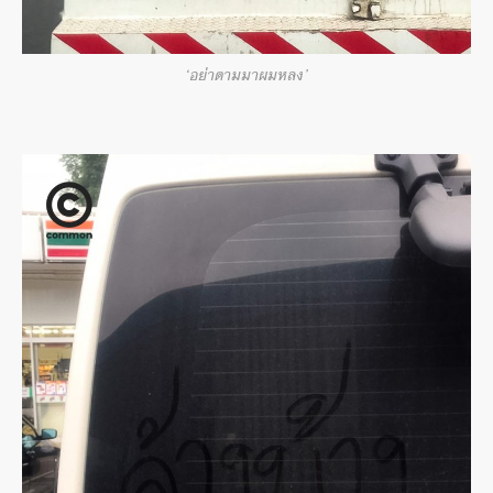
‘อย่าตามมาผมหลง’