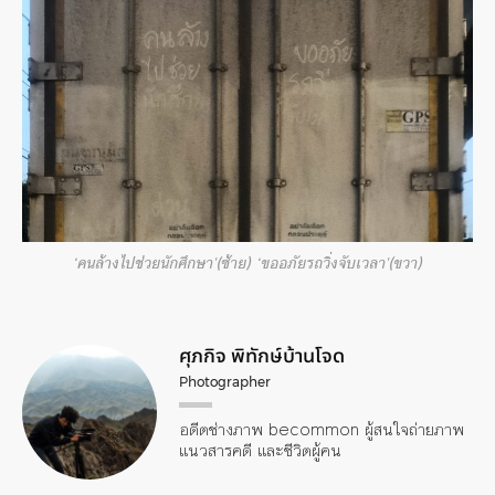
‘คนล้างไปช่วยนักศึกษา'(ซ้าย) ‘ขออภัยรถวิ่งจับเวลา'(ขวา)
ศุภกิจ พิทักษ์บ้านโจด
Photographer
อดีตช่างภาพ becommon ผู้สนใจถ่ายภาพ
แนวสารคดี และชีวิตผู้คน