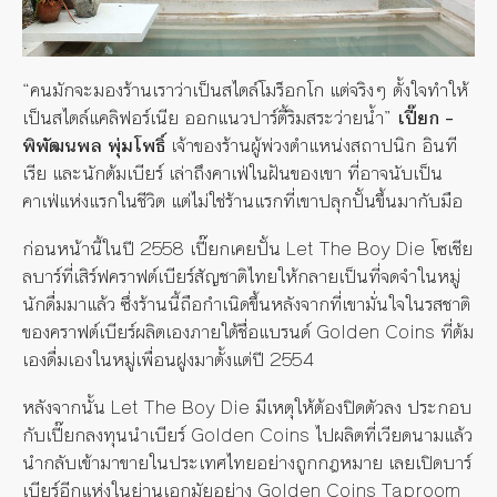
“คนมักจะมองร้านเราว่าเป็นสไตล์โมร็อกโก แต่จริงๆ ตั้งใจทำให้
เป็นสไตล์แคลิฟอร์เนีย ออกแนวปาร์ตี้ริมสระว่ายน้ำ”
เปี๊ยก
–
พิพัฒนพล
พุ่มโพธิ์
เจ้าของร้านผู้พ่วงตำแหน่งสถาปนิก อินที
เรีย และนักต้มเบียร์ เล่าถึงคาเฟ่ในฝันของเขา ที่อาจนับเป็น
คาเฟ่แห่งแรกในชีวิต แต่ไม่ใช่ร้านแรกที่เขาปลุกปั้นขึ้นมากับมือ
ก่อนหน้านี้ในปี 2558 เปี๊ยกเคยปั้น Let The Boy Die โซเชีย
ลบาร์ที่เสิร์ฟคราฟต์เบียร์สัญชาติไทยให้กลายเป็นที่จดจำในหมู่
นักดื่มมาแล้ว ซึ่งร้านนี้ถือกำเนิดขึ้นหลังจากที่เขามั่นใจในรสชาติ
ของคราฟต์เบียร์ผลิตเองภายใต้ชื่อแบรนด์ Golden Coins ที่ต้ม
เองดื่มเองในหมู่เพื่อนฝูงมาตั้งแต่ปี 2554
หลังจากนั้น Let The Boy Die มีเหตุให้ต้องปิดตัวลง ประกอบ
กับเปี๊ยกลงทุนนำเบียร์ Golden Coins ไปผลิตที่เวียดนามแล้ว
นำกลับเข้ามาขายในประเทศไทยอย่างถูกกฎหมาย เลยเปิดบาร์
เบียร์อีกแห่งในย่านเอกมัยอย่าง Golden Coins Taproom