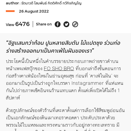
author :
รัตนาวดี โสมพันธ์
กิตติศักดิ์ ทวีกิจภิญโญ
26 August 2022
6476
Share on
View
“
อิฐแสนกว่าก้อน
ปูนหลายสิบตัน
ไม้แปดซุง
ร่วมก่อ
ร่างสร้างออกมาเป็นคาเฟ่ในฝันของเรา
”
ประโยคนี้เป็นหนึ่งในคำบรรยายประกอบภาพถ่ายขาวดำบน
หน้าเพจเฟสบุ๊กของ
FO SHO BRO
ที่บอกเล่าถึงขั้นตอนการ
ก่อสร้างคาเฟ่น้องใหม่ในย่านอุดมสุข ก่อนที่ ‘คาเฟ่ในฝัน’ จะ
ออกมาเป็นรูปเป็นร่างถูกใจบรรดา Instagrammer ที่แห่แหน
กันไปถ่ายภาพเช็คอินจนร้านแทบแตก ตั้งแต่เพิ่งเปิดได้ไม่ถึง 1
สัปดาห์
ด้วยรูปลักษณ์ของตัวร้านที่เตะตาตั้งแต่การเลือกใช้สีชมพูอ่อนอัน
เป็นเอกลักษณ์ของดินเผาเทอราคอตตา ประดับประดาด้วย
พรรณไม้ใบแหลมและทรงหนามราวกับอยู่กลางทะเลทราย มี