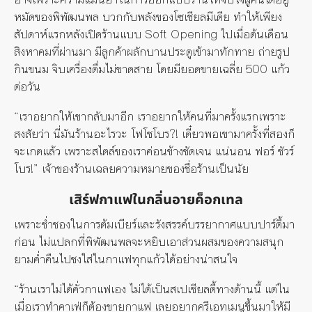
หมัดของพิพัฒนพล บวกกับพลังของโซเชียลมีเดีย ทำให้เพียง
สัปดาห์แรกหลังเปิดร้านแบบ Soft Opening ไปเมื่อต้นเดือน
สิงหาคมที่ผ่านมา มีลูกค้าผลักบานประตูเข้ามาทักทาย ถ่ายรูป
กินขนม จิบเครื่องดื่มไม่ขาดสาย โดยมียอดขายเฉลี่ย 500 แก้ว
ต่อวัน
“เราอยากให้เขากลับมาอีก เราอยากให้คนที่มาครั้งแรกเพราะ
สงสัยว่า นี่มันร้านอะไรวะ โฟโชโบร?! เดี๋ยวพอเขามาครั้งที่สองก็
จะเกตแล้ว เพราะสไตล์ของเราค่อนข้างชัดเจน แน่นอน ฟอร์ ชัวร์
โบร!” เจ้าของร้านเฉลยความหมายของชื่อร้านเป็นนัย
เสิร์ฟกาแฟในกลิ่นอายค็อกเทล
เพราะช่ำชองในการต้มเบียร์และรังสรรค์บรรยากาศแบบปาร์ตี้มา
ก่อน ไม่แปลกที่พิพัฒนพลจะหยิบเอาส่วนผสมของความสนุก
ยามค่ำคืนไปชงใส่ในกาแฟทุกแก้วได้อย่างน่าสนใจ
“ร้านเราไม่ได้คั่วกาแฟเอง ไม่ได้เป็นสเปเชียลตี้ทางด้านนี้ แต่ใน
เมื่อเราทำคาเฟ่ก็ต้องขายกาแฟ เลยอยากครีเอทเมนูขึ้นมาให้มี