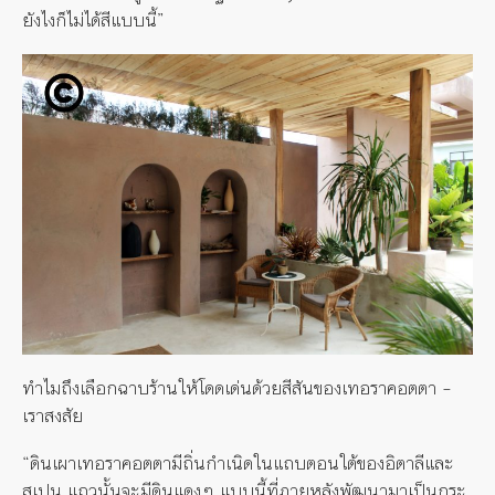
ยังไงก็ไม่ได้สีแบบนี้”
ทำไมถึงเลือกฉาบร้านให้โดดเด่นด้วยสีสันของเทอราคอตตา –
เราสงสัย
“ดินเผาเทอราคอตตามีถิ่นกำเนิดในแถบตอนใต้ของอิตาลีและ
สเปน แถวนั้นจะมีดินแดงๆ แบบนี้ที่ภายหลังพัฒนามาเป็นกระ