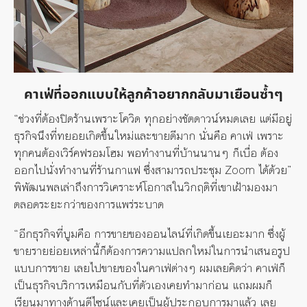
คาเฟ่ที่ออกแบบให้ลูกค้าอยากกลับมาเยือนซ้ำๆ
“ช่วงที่ต้องปิดร้านเพราะโควิด ทุกอย่างชัตดาวน์หมดเลย แต่มีอยู่
ธุรกิจนึงที่ทยอยเกิดขึ้นใหม่และขายดีมาก นั่นคือ คาเฟ่ เพราะ
ทุกคนต้องเวิร์คฟรอมโฮม พอทำงานที่บ้านนานๆ ก็เบื่อ ต้อง
ออกไปนั่งทำงานที่ร้านกาแฟ ซึ่งสามารถประชุม Zoom ได้ด้วย”
พิพัฒนพลเล่าถึงการวิเคราะห์โอกาสในวิกฤติที่เขาเฝ้ามองมา
ตลอดระยะกว่าของการแพร่ระบาด
“อีกธุรกิจที่บูมคือ การขายของออนไลน์ที่เกิดขึ้นเยอะมาก ซึ่งผู้
ขายรายย่อยเหล่านี้ก็ต้องการความแปลกใหม่ในการนำเสนอรูป
แบบการขาย เลยไปขายของในคาเฟ่ต่างๆ ผมเลยคิดว่า คาเฟ่ก็
เป็นธุรกิจบริการเหมือนกับที่ตัวเองเคยทำมาก่อน แถมผมก็
เรียนมาทางด้านดีไซน์และเคยเป็นผู้ประกอบการมาแล้ว เลย