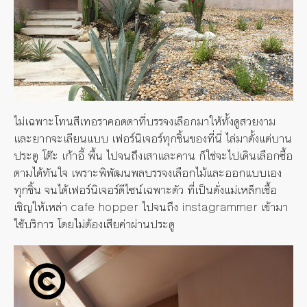
ไม่เฉพาะโทนสีเทอราคอตตาที่บรรจงเลือกมาให้ทั้งดูสวยงาม
และยากจะเลียนแบบ เฟอร์นิเจอร์ทุกชิ้นของที่นี่ ไล่มาตั้งแต่บาน
ประตู โต๊ะ เก้าอี้ พื้น ไปจนถึงเสาและคาน ก็ใช่จะไปเดินเลือกซื้อ
ตามได้ทันใจ เพราะพิพัฒนพลบรรจงเลือกไม้และออกแบบเอง
ทุกชิ้น จนได้เฟอร์นิเจอร์ดีไซน์เฉพาะตัว ที่เป็นดั่งแม่เหล็กเชื้อ
เชิญให้เหล่า cafe hopper ไปจนถึง instagrammer เข้ามา
ใช้บริการ โดยไม่ต้องเสียค่าผ่านประตู