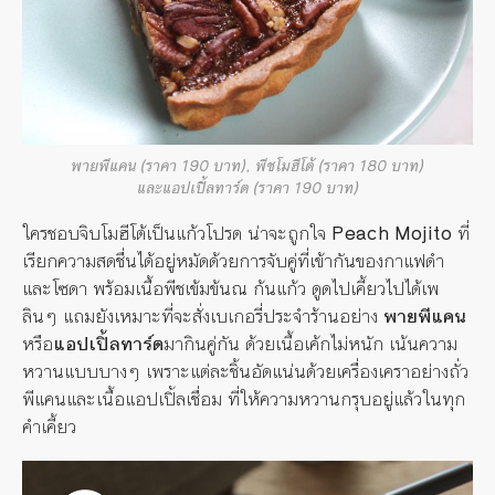
พายพีแคน (ราคา 190 บาท), พีชโมฮีโต้ (ราคา 180 บาท)
และแอปเปิ้ลทาร์ต (ราคา 190 บาท)
ใครชอบจิบโมฮีโต้เป็นแก้วโปรด น่าจะถูกใจ
Peach Mojito
ที่
เรียกความสดชื่นได้อยู่หมัดด้วยการจับคู่ที่เข้ากันของกาแฟดำ
และโซดา พร้อมเนื้อพีชเข้มข้นณ ก้นแก้ว ดูดไปเคี้ยวไปได้เพ
ลินๆ แถมยังเหมาะที่จะสั่งเบเกอรี่ประจำร้านอย่าง
พายพีแคน
หรือ
แอปเปิ้ลทาร์ต
มากินคู่กัน ด้วยเนื้อเค้กไม่หนัก เน้นความ
หวานแบบบางๆ เพราะแต่ละชิ้นอัดแน่นด้วยเครื่องเคราอย่างถั่ว
พีแคนและเนื้อแอปเปิ้ลเชื่อม ที่ให้ความหวานกรุบอยู่แล้วในทุก
คำเคี้ยว