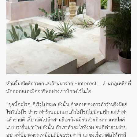
ห้ามจิ้มสไตล์การตกแต่งร้านมาจาก Pinterest – เป็นกฎเหล็กที่
นักออกแบบมืออาชีพอย่างเขาปักธงไว้ในใจ
“ยุคนี้อะไรๆ ก็เร็วไปหมด ดังนั้น คำตอบของการทำร้านจึงมีแค่
ใช่กับไม่ใช่ ถ้าเราทำร้านออกมาแล้วไม่ใช่ก็ไม่มีคนเข้า แต่ถ้าทำ
แล้วขายดี เดี๋ยวถัดไปอีกสามล็อคก็จะมีคนเปิดร้านกาแฟสไตล์
แบบเราขึ้นมาบ้าง ดังนั้น ถ้าเราทำอะไรที่ง่าย คนก็ทำตามง่าย
อย่างที่นี่อาจจะดูเหมือนสีอิฐธรรมดาๆ แต่ผมเชื่อว่าต่อให้ทาสี