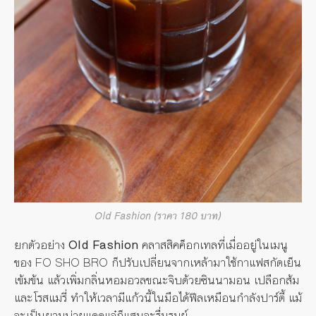
Old Fashion (ราคา 180 บาท)
ยกตัวอย่าง
Old Fashion
คลาสสิคค็อกเทลที่เมื่ออยู่ในเมนู
ของ FO SHO BRO ก็ปรับเปลี่ยนจากเหล้ามาใช้กาแฟสกัดเย็น
เข้มข้น แล้วเพิ่มกลิ่นหอมอวลขณะจิบด้วยซินนามอน เปลือกส้ม
และโรสแมรี่ ทำให้เวลามีแก้วนี้ในมือได้ฟีลเหมือนกำลังปาร์ตี้ แม้
จะเป็นยามบ่ายแดดแจ๋ก็แสนจะรื่นรมย์