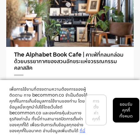
The Alphabet Book Cafe | คาเฟ่ที่กลมกล่อม
ด้วยบรรยากาศของสวนอักขระแห่งวรรณกรรม
คลาสสิค
สำรวจบรรยากาศคาเฟ่หนังสือแห่งใหม่ในย่านพุทธมณฑล
เพื่อการใช้งานที่ตรงตามความต้องการของผู้
เจ้าของเดียวกับสำนักพิมพ์สมมติ
ติดตาม ทาง becommon.co จำเป็นต้องใช้
คุกกี้ในการเก็บข้อมูลการใช้งานของท่าน โดย
การ
ยอมรับ
ข้อมูลนี้จะถูกนำไปใช้โดยเว็บไซต์
ตั้ง
คุกกี้
becommon.co และองค์กรหุ้นส่วนทาง
ค่า
top
ทั้งหมด
ธุรกิจเท่านั้น ทั้งนี้ท่านสามารถปิดการตั้งค่า
คุกกี้
ของคุกกี้ได้ เพื่อระงับการเก็บข้อมูลทุกอย่าง
ของคุกกี้ในอนาคต อ่านข้อมูลเพิ่มเติมได้
ที่นี่