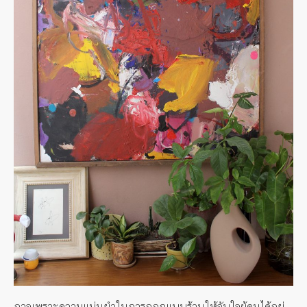
อาจเพราะความแม่นยำในการออกแบบร้านให้จับใจผู้คนได้อยู่