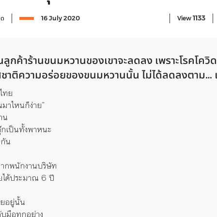
1133
จด
16 July 2020
View
นวนลูกค้าร้านขนมหวานของเขา
จะลดลง เพราะโรคโควิด-
รสชาติความอร่อยของขนมหวานนั้น ไม่ได้ลดลงตาม… แ
งไทย
นมาไหนก็ง่าย”
วาน
กตุ๊กเป็นทั้งพาหนะ
วกัน
งจากพนักงานบริษัท
ยได้ประมาณ 6 ปี
อยู่นั้น
ับมือทุกอย่าง