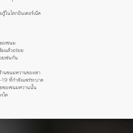
รู้ในโลกอินเตอร์เน็ต
าติของขนม
งชิมแล้วอร่อย
่อยเช่นกัน
้าร้านขนมหวานของเขา
-19 ที่กำลังแพร่ระบาด
ร่อยของขนมหวานนั้น
างใด