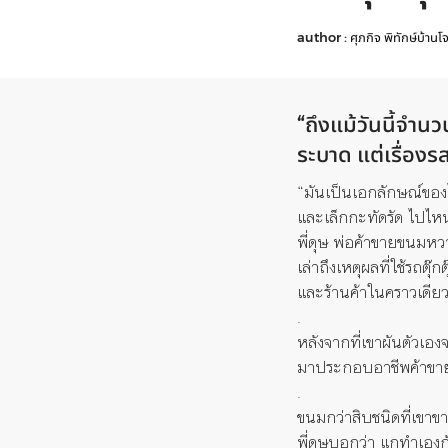
author :
ศุภกิจ พิทักษ์บ้านโ
“ถึงแม้วันนี้จำ
ระบาด แต่เรื่อง
“มันเป็นเอกลักษณ์ขอ
และเล็กกะทัดรัด ไปไห
พี่ดุษ พ่อค้าขายขนมห
เล่าถึงเหตุผลที่ใช้รถตุ๊
และร้านค้าในคราวเดีย
.
หลังจากที่เขาผันตัวเอ
มาประกอบอาชีพค้าขา
.
ขนมกว่าสิบชนิดที่เขาขาย
พี่ดุษบอกว่า แกทำเองก