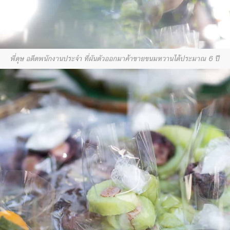
พี่ดุษ อดีตพนักงานประจำ ที่ผันตัวออกมาค้าขายขนมหวานได้ประมาณ 6 ปี