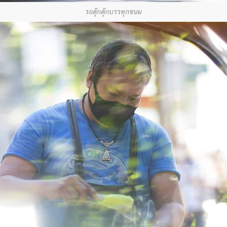
รถตุ๊กตุ๊กบรรทุกขนม