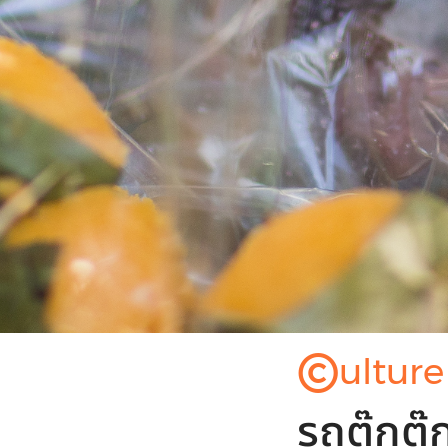
©
ulture
รถตุ๊กต