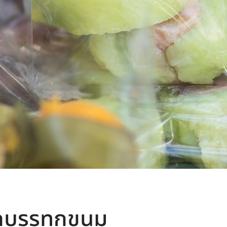
ุ๊กบรรทุกขนม