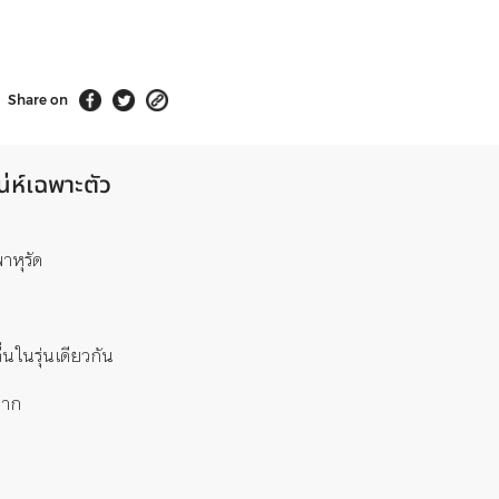
Share on
น่ห์เฉพาะตัว
าหุรัด
่นในรุ่นเดียวกัน
มาก