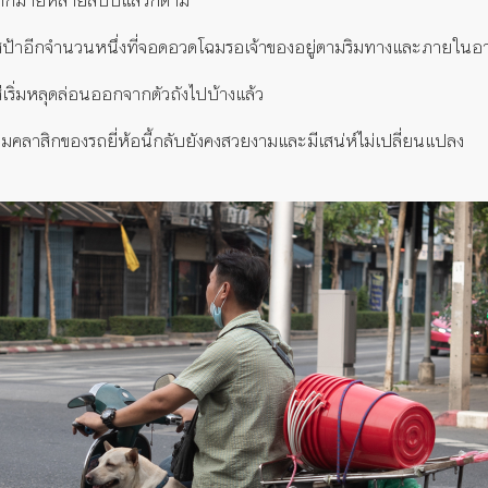
วสป้าอีกจำนวนหนึ่งที่จอดอวดโฉมรอเจ้าของอยู่ตามริมทางและภายในอ
เริ่มหลุดล่อนออกจากตัวถังไปบ้างแล้ว
คลาสิกของรถยี่ห้อนี้กลับยังคงสวยงามและมีเสน่ห์ไม่เปลี่ยนแปลง