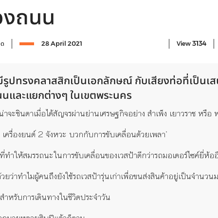
่ท้องถนน
3134
จด
28 April 2021
View
มีรูปทรงคลาสสิกเป็นเอกลักษณ์ กับเสียงท่อที่เป็นเส
ถนนและแยกต่างๆ ในเขตพระนคร
าจะชินตาเมื่อได้สัญจรผ่านย่านเศรษฐกิจอย่าง สำเพ็ง เยาวราช หรือ พ
็ก เครื่องยนต์ 2 จังหวะ บวกกับการขับเคลื่อนด้วยเพลา’
ลที่ทำให้สมรรถนะในการขับเคลื่อนของเวสป้าดีกว่ารถมอเตอร์ไซค์ยี่ห้ออื
ว่าทำไมผู้คนถึงยังใช้รถเวสป้ารุ่นเก่าเพื่อขนส่งสินค้าอยู่เป็นจำนวน
สำหรับการเดินทางในชีวิตประจำวัน
มากมายหลายสิบปีแล้วก็ตาม