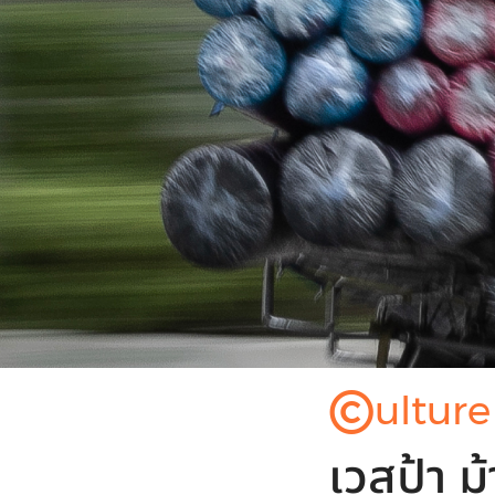
©
ulture
เวสป้า ม