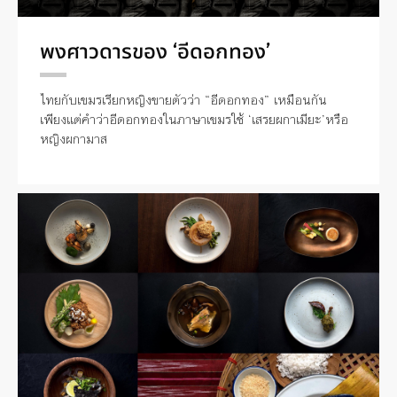
พงศาวดารของ ‘อีดอกทอง’
ไทยกับเขมรเรียกหญิงขายตัวว่า “อีดอกทอง” เหมือนกัน
เพียงแต่คำว่าอีดอกทองในภาษาเขมรใช้ ‘เสรยผกาเมียะ’หรือ
หญิงผกามาส