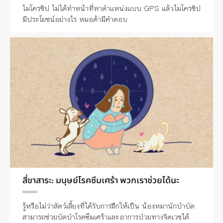
ไมโครชิป ไม่ได้ทำหน้าที่หาตำแหน่งแบบ GPS แล้วไมโครชิป
มีประโยชน์อย่างไร หมอต้ามีคำตอบ
สี่ขาสาระ: มนุษย์โรคซึมเศร้า พวกเราช่วยได้นะ
รู้หรือไม่ว่าสัตว์เลี้ยงที่ได้รับการฝึกให้เป็น น้องหมานักบำบัด
สามารถช่วยบัดบำโรคซึมเศร้าและอาการป่วยทางจิตเวชได้