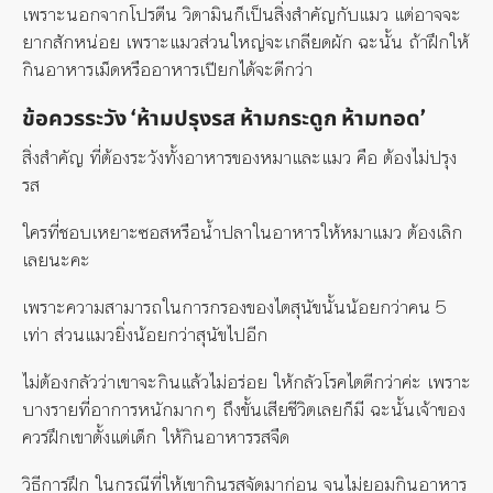
เพราะนอกจากโปรตีน วิตามินก็เป็นสิ่งสำคัญกับแมว แต่อาจจะ
ยากสักหน่อย เพราะแมวส่วนใหญ่จะเกลียดผัก ฉะนั้น ถ้าฝึกให้
กินอาหารเม็ดหรืออาหารเปียกได้จะดีกว่า
ข้อควรระวัง ‘ห้ามปรุงรส ห้ามกระดูก ห้ามทอด’
สิ่งสำคัญ ที่ต้องระวังทั้งอาหารของหมาและแมว คือ ต้องไม่ปรุง
รส
ใครที่ชอบเหยาะซอสหรือน้ำปลาในอาหารให้หมาแมว ต้องเลิก
เลยนะคะ
เพราะความสามารถในการกรองของไตสุนัขนั้นน้อยกว่าคน 5
เท่า ส่วนแมวยิ่งน้อยกว่าสุนัขไปอีก
ไม่ต้องกลัวว่าเขาจะกินแล้วไม่อร่อย ให้กลัวโรคไตดีกว่าค่ะ เพราะ
บางรายที่อาการหนักมากๆ ถึงขั้นเสียชีวิตเลยก็มี ฉะนั้นเจ้าของ
ควรฝึกเขาตั้งแต่เด็ก ให้กินอาหารรสจืด
วิธีการฝึก ในกรณีที่ให้เขากินรสจัดมาก่อน จนไม่ยอมกินอาหาร