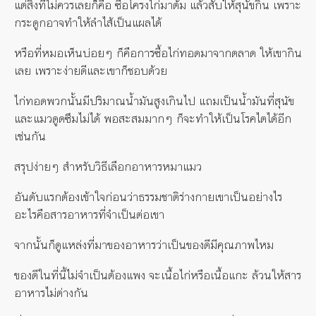
แต่สิ่งที่ไม่ควรเลยก็คือ ซื้อโครงไก่มาต้ม แล้วสับให้สุนัขกิน เพราะ
กระดูกอาจทำให้ลำไส้เป็นแผลได้
หรือที่หมอเห็นบ่อยๆ ก็คือการซื้อไก่ทอดมาจากตลาด ให้เขากิน
เลย เพราะง่ายดีและเขาก็ชอบด้วย
ไก่ทอดพวกนั้นมีปริมาณน้ำมันสูงเกินไป แถมเป็นน้ำมันที่สุนัข
และแมวดูดซึมไม่ได้ พอสะสมมากๆ ก็จะทำให้เป็นโรคไตได้อีก
เช่นกัน
สรุปง่ายๆ สำหรับวิธีเลือกอาหารหมาแมว
อันดับแรกต้องเข้าใจก่อนว่าธรรมชาติร่างกายเขาเป็นอย่างไร
อะไรคือสารอาหารที่จำเป็นต่อเขา
จากนั้นก็ดูแหล่งที่มาของอาหารว่าเป็นของดีมีคุณภาพไหม
ของดีในที่นี้ไม่จำเป็นต้องแพง จะเนื้อไก่หรือเนื้อแกะ ล้วนให้สาร
อาหารไม่ต่างกัน