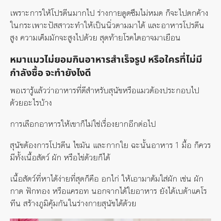
เพราะการให้โปรตีนมากไป ร่างกายดูดซึมไม่หมด ก็จะไปตกค้าง
ในกระเพาะปัสสาวะทำให้เป็นนิ่วตามมาได้ และอาหารโปรตีน
สูง ความเค็มมักจะสูงไปด้วย สุดท้ายโรคไตอาจมาเยือน
หมาแมวไม่ยอมกินอาหารสำเร็จรูป หรือใครที่ไม่มี
กำลังซื้อ จะทำยังไงดี
พอเรารู้แล้วว่าอาหารที่ดีสำหรับสุนัขหรือแมวต้องประกอบไป
ด้วยอะไรบ้าง
การเลือกอาหารให้เขาก็ไม่ใช่เรื่องยากอีกต่อไป
สุนัขต้องการโปรตีน ไขมัน และกากใย ฉะนั้นอาหาร 1 มื้อ ก็ควร
มีทั้งเนื้อสัตว์ ผัก หรือไข่ด้วยก็ได้
เนื้อสัตว์ที่หาได้ง่ายที่สุดก็คือ อกไก่ ให้เอามาต้มใส่ผัก เช่น ผัก
กาด ฟักทอง หรือแครอท นอกจากได้ใยอาหาร ยังได้เบต้าแคโร
ทีน สร้างภูมิคุ้มกันในร่างกายสุนัขได้ด้วย