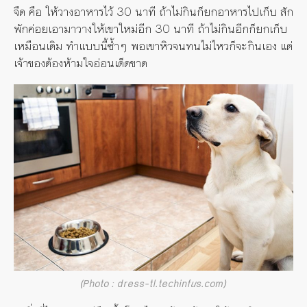
จืด คือ ให้วางอาหารไว้ 30 นาที ถ้าไม่กินก็ยกอาหารไปเก็บ สัก
พักค่อยเอามาวางให้เขาใหม่อีก 30 นาที ถ้าไม่กินอีกก็ยกเก็บ
เหมือนเดิม ทำแบบนี้ซ้ำๆ พอเขาหิวจนทนไม่ไหวก็จะกินเอง แต่
เจ้าของต้องห้ามใจอ่อนเด็ดขาด
(Photo : dress-tl.techinfus.com)