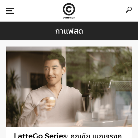
กาแฟสด
LatteGo Series: คณชัย เบญจรงค