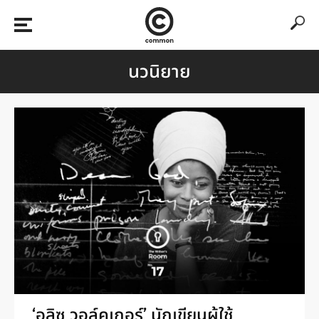
นวนิยาย
‘อลิซ วอล์คเกอร์’ นักเขียนผู้ใช้