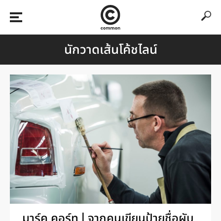
นักวาดเส้นโค้ชไลน์
มาร์ค คอร์ท | จากคนเขียนป้ายชื่อผับ