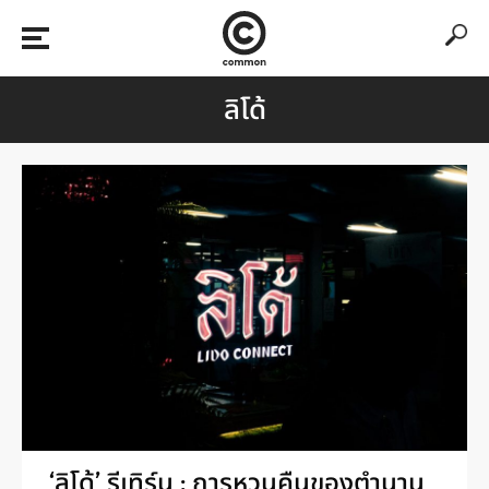
ลิโด้
‘ลิโด้’ รีเทิร์น : การหวนคืนของตำนาน