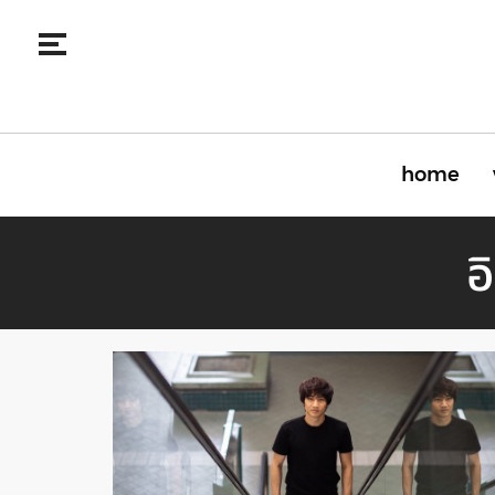
home
อ