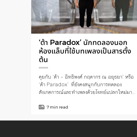
‘ต้า Paradox’ นักทดลองนอก
ห้องแล็บที่ใช้บทเพลงเป็นสารตั้ง
ต้น
คุยกับ ‘ต้า – อิทธิพงศ์ กฤดากร ณ อยุธยา’ หรือ
‘ต้า Paradox’ ที่ยังคงสนุกกับการทดลอง
สังเกตการณ์และทำเพลงด้วยโจทย์แปลกใหม่มา
ตลอด 25 ปี
7 min read