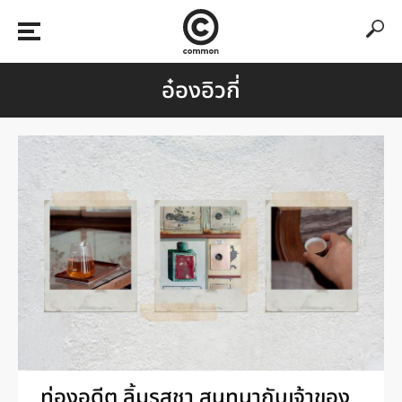
อ๋องอิวกี่
ท่องอดีต ลิ้มรสชา สนทนากับเจ้าของ