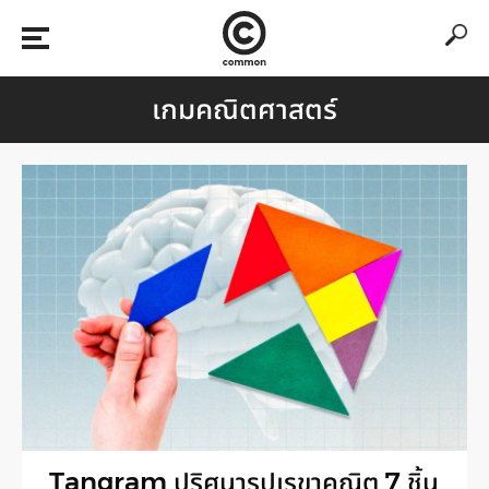
เกมคณิตศาสตร์
Tangram ปริศนารูปเรขาคณิต 7 ชิ้น