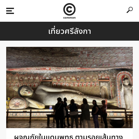
เที่ยวศรีลังกา
ผจญภัยในแดนพุทธ ตามรอยเส้นทาง