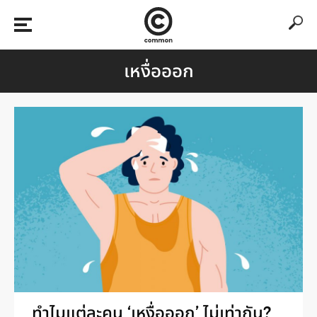
เหงื่อออก
ทำไมแต่ละคน ‘เหงื่อออก’ ไม่เท่ากัน?