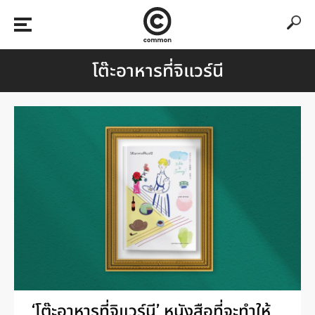
โต๊ะอาหารที่จิแวร์นี
‘โต๊ะอาหารที่จิแวร์นี’ หนังสือที่จะทำให้