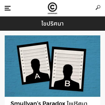
ไขปริศนา
Smullyan’s Paradox ไขปริศนา