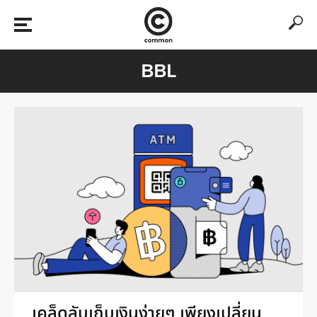
BBL
เคล็ดลับเก็บเงินง่ายๆ เพียงเปลี่ยน