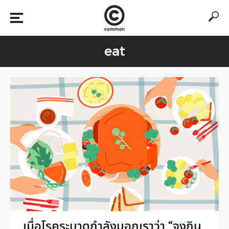
eat
เมื่อโรคระบาดกำลังบอกเราว่า “จงกิน