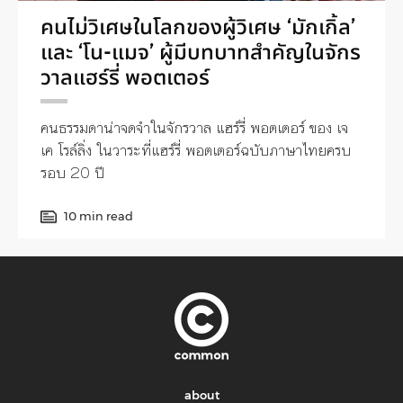
คนไม่วิเศษในโลกของผู้วิเศษ ‘มักเกิ้ล’
และ ‘โน-แมจ’ ผู้มีบทบาทสำคัญในจักร
วาลแฮร์รี่ พอตเตอร์
คนธรรมดาน่าจดจำในจักรวาล แฮร์รี่ พอตเตอร์ ของ เจ
เค โรล์ลิ่ง ในวาระที่แฮร์รี่ พอตเตอร์ฉบับภาษาไทยครบ
รอบ 20 ปี
10 min read
about