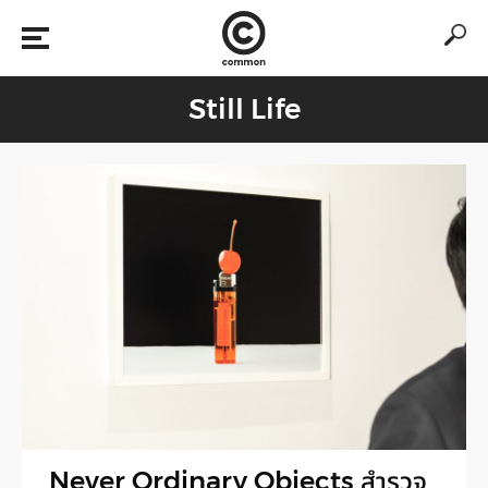
Still Life
Never Ordinary Objects สำรวจ