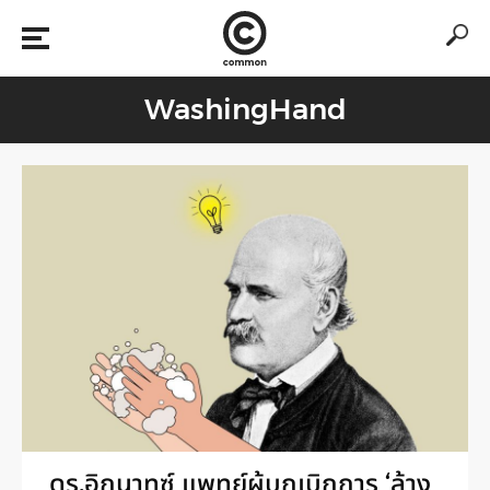
WashingHand
ดร.อิกนาทซ์ แพทย์ผู้บุกเบิกการ ‘ล้าง