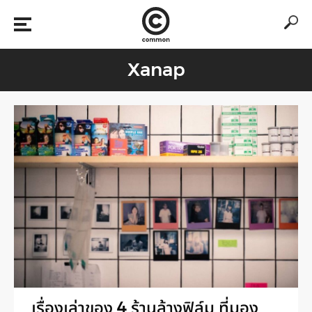
Xanap
เรื่องเล่าของ 4 ร้านล้างฟิล์ม ที่มอง