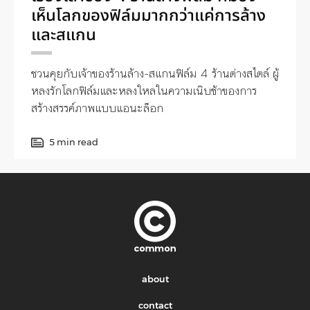
เห็นโลกของฟิล์มมากกว่าแค่การล้าง
และสแกน
ชวนคุยกับเจ้าของร้านล้าง-สแกนฟิล์ม 4 ร้านต่างสไตล์ ผู้
หลงรักโลกฟิล์มและหลงใหลในความเนิบช้าของการ
สร้างสรรค์ภาพแบบแอนะล็อก
5 min read
about
contact