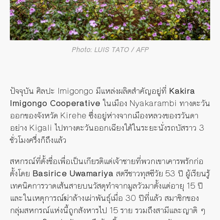
Photo: LUIS TATO / AFP
ปัจจุบัน ศิลปะ Imigongo มีแหล่งผลิตสำคัญอยู่ที่
Kakira
Imigongo Cooperative
ในเมือง Nyakarambi ทางตะวัน
ออกของจังหวัด Kirehe ซึ่งอยู่ห่างจากเมืองหลวงของรวันดา
อย่าง Kigali ไปทางตะวันออกเฉียงใต้ในระยะนั่งรถบัสราว 3
ชั่วโมงครึ่งก็ถึงแล้ว
สหกรณ์ที่ตั้งชื่อเพื่อเป็นเกียรติแด่เจ้าชายที่พวกเขาเคารพรักก่อ
ตั้งโดย
Basirice Uwamariya
สตรีชาวทุสซีวัย 53 ปี ผู้เรียนรู้
เทคนิคการวาดเส้นสายบนวัสดุทำจากมูลวัวมาตั้งแต่อายุ 15 ปี
และในเหตุการณ์ฆ่าล้างเผ่าพันธุ์เมื่อ 30 ปีที่แล้ว สมาชิกของ
กลุ่มสหกรณ์แห่งนี้ถูกสังหารไป 15 ราย รวมถึงสามีและญาติ ๆ