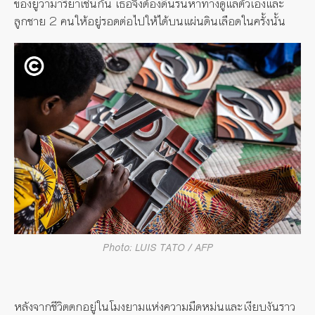
ของยูวามาริยาเช่นกัน เธอจึงต้องดิ้นรนหาทางดูแลตัวเองและ
ลูกชาย 2 คนให้อยู่รอดต่อไปให้ได้บนแผ่นดินเลือดในครั้งนั้น
Photo: LUIS TATO / AFP
หลังจากชีวิตตกอยู่ในโมงยามแห่งความมืดหม่นและเงียบงันราว