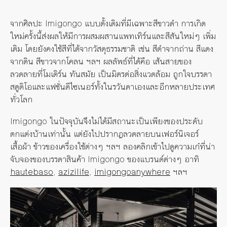
จากศิลปะ Imigongo แบบดั้งเดิมที่มีเฉพาะสีขาวดำ การเกิด
ใหม่ครั้งนี้ส่งผลให้มีการผสมผสานแพทเทิร์นและสีสันใหม่ๆ เพิ่ม
เติม โดยยังคงใช้สีที่ได้จากวัสดุธรรมชาติ เช่น สีดำจากถ่าน สีแดง
จากดิน สีขาวจากโคลน ฯลฯ ผลลัพธ์ที่ได้คือ เส้นสายของ
ลวดลายที่โมเดิร์น ทันสมัย เป็นมิตรต่อสิ่งแวดล้อม ถูกใจบรรดา
สตูดิโอและแฟชั่นดีไซเนอร์ทั้งในรวันดาเองและอีกหลายประเทศ
ทั่วโลก
Imigongo ในปัจจุบันจึงไม่ได้มีสถานะเป็นเพียงของประดับ
ตกแต่งบ้านเท่านั้น แต่ยังไปปรากฏลวดลายบนเฟอร์นิเจอร์
เสื้อผ้า ข้าวของเครื่องใช้ต่างๆ ฯลฯ ลองคลิกเข้าไปดูความเก๋ที่น่า
จับจองของบรรดาสินค้า Imigongo ของแบรนด์ต่างๆ อาทิ
hautebaso
,
azizilife
,
imigongoanywhere
ฯลฯ