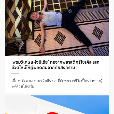
‘พรมวิเศษแห่งซีเรีย’ ทอจากพลาสติกรีไซเคิล เสก
ชีวิตใหม่ให้ผู้พลัดถิ่นจากภัยสงคราม
เบื้องหลังพรมเรขาคณิตผืนสวยที่ถักทอจากชีวิตเปื้อนฝุ่นของผู้
พลัดถิ่นในซีเรีย