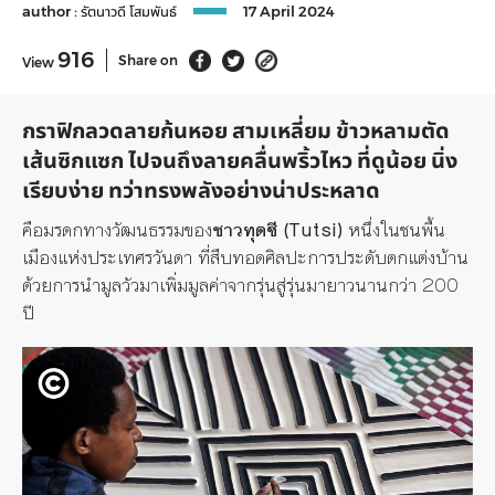
author :
รัตนาวดี โสมพันธ์
17 April 2024
916
Share on
View
กราฟิกลวดลายก้นหอย สามเหลี่ยม ข้าวหลามตัด
เส้นซิกแซก ไปจนถึงลายคลื่นพริ้วไหว ที่ดูน้อย นิ่ง
เรียบง่าย ทว่าทรงพลังอย่างน่าประหลาด
คือมรดกทางวัฒนธรรมของ
ชาวทุตซี (Tutsi)
หนึ่งในชนพื้น
เมืองแห่งประเทศรวันดา ที่สืบทอดศิลปะการประดับตกแต่งบ้าน
ด้วยการนำมูลวัวมาเพิ่มมูลค่าจากรุ่นสู่รุ่นมายาวนานกว่า 200
ปี