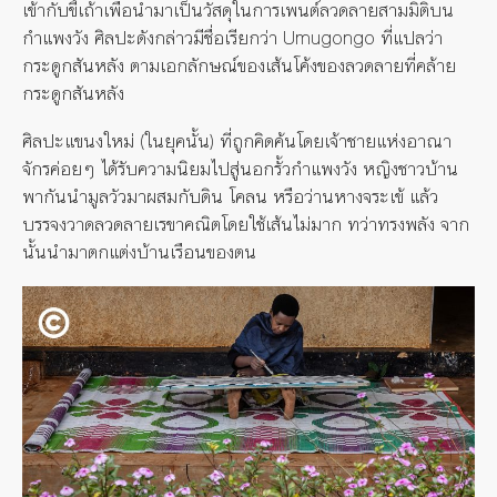
เข้ากับขี้เถ้าเพื่อนำมาเป็นวัสดุในการเพนต์ลวดลายสามมิติบน
กำแพงวัง ศิลปะดังกล่าวมีชื่อเรียกว่า Umugongo ที่แปลว่า
กระดูกสันหลัง ตามเอกลักษณ์ของเส้นโค้งของลวดลายที่คล้าย
กระดูกสันหลัง
ศิลปะแขนงใหม่ (ในยุคนั้น) ที่ถูกคิดค้นโดยเจ้าชายแห่งอาณา
จักรค่อยๆ ได้รับความนิยมไปสู่นอกรั้วกำแพงวัง หญิงชาวบ้าน
พากันนำมูลวัวมาผสมกับดิน โคลน หรือว่านหางจระเข้ แล้ว
บรรจงวาดลวดลายเรขาคณิตโดยใช้เส้นไม่มาก ทว่าทรงพลัง จาก
นั้นนำมาตกแต่งบ้านเรือนของตน