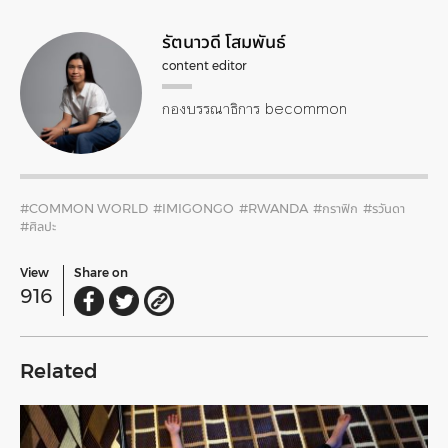
รัตนาวดี โสมพันธ์
content editor
กองบรรณาธิการ becommon
#COMMON WORLD
#IMIGONGO
#RWANDA
#กราฟิก
#รวันดา
#ศิลปะ
View
Share on
916
Related