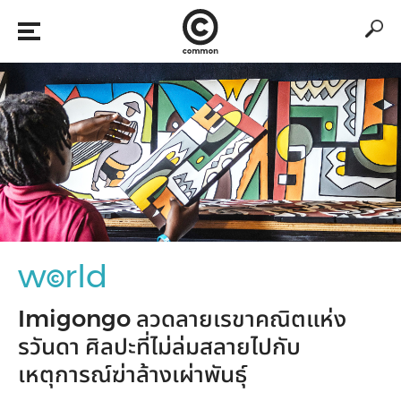
w
rld
©
Imigongo ลวดลายเรขาคณิตแห่ง
รวันดา ศิลปะที่ไม่ล่มสลายไปกับ
เหตุการณ์ฆ่าล้างเผ่าพันธุ์