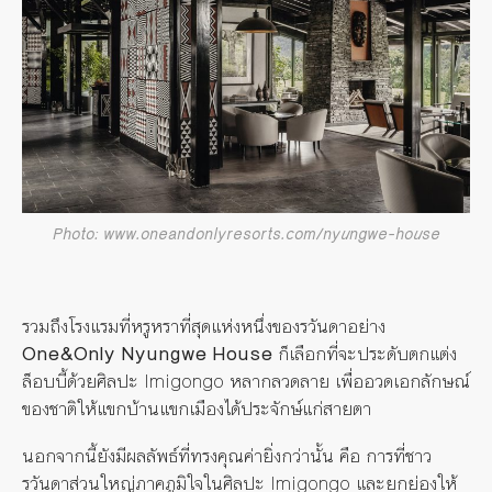
Photo: www.oneandonlyresorts.com/nyungwe-house
รวมถึงโรงแรมที่หรูหราที่สุดแห่งหนึ่งของรวันดาอย่าง
One&Only Nyungwe House
ก็เลือกที่จะประดับตกแต่ง
ล็อบบี้ด้วยศิลปะ Imigongo หลากลวดลาย เพื่ออวดเอกลักษณ์
ของชาติให้แขกบ้านแขกเมืองได้ประจักษ์แก่สายตา
นอกจากนี้ยังมีผลลัพธ์ที่ทรงคุณค่ายิ่งกว่านั้น คือ การที่ชาว
รวันดาส่วนใหญ่ภาคภูมิใจในศิลปะ Imigongo และยกย่องให้