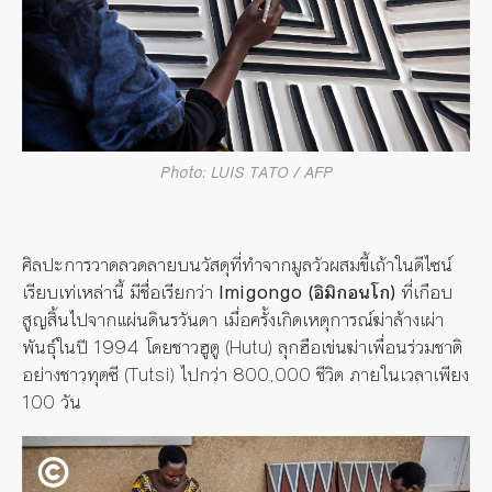
Photo: LUIS TATO / AFP
ศิลปะการวาดลวดลายบนวัสดุที่ทำจากมูลวัวผสมขี้เถ้าในดีไซน์
เรียบเท่เหล่านี้ มีชื่อเรียกว่า
Imigongo (อิมิกอนโก)
ที่เกือบ
สูญสิ้นไปจากแผ่นดินรวันดา เมื่อครั้งเกิดเหตุการณ์ฆ่าล้างเผ่า
พันธุ์ในปี 1994 โดยชาวฮูตู (Hutu) ลุกฮือเข่นฆ่าเพื่อนร่วมชาติ
อย่างชาวทุตซี (Tutsi) ไปกว่า 800,000 ชีวิต ภายในเวลาเพียง
100 วัน