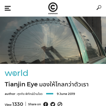
w
rld
©
Tianjin Eye มองให้ไกลกว่าตัวเรา
author :
ศุภกิจ พิทักษ์บ้านโจด
9 June 2019
1330
Share on
View