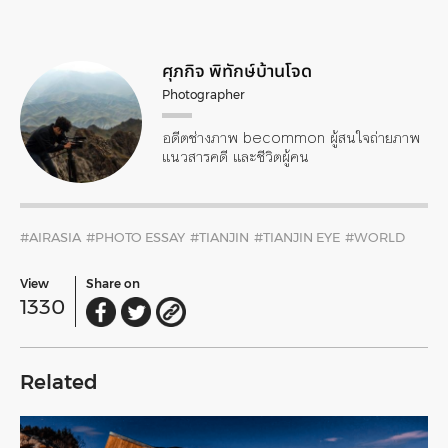
ศุภกิจ พิทักษ์บ้านโจด
Photographer
อดีตช่างภาพ becommon ผู้สนใจถ่ายภาพ
แนวสารคดี และชีวิตผู้คน
#AIRASIA
#PHOTO ESSAY
#TIANJIN
#TIANJIN EYE
#WORLD
View
Share on
1330
Related