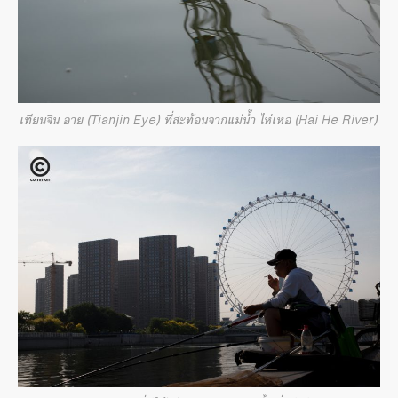
เทียนจิน อาย (Tianjin Eye) ที่สะท้อนจากแม่น้ำ ไห่เหอ (Hai He River)