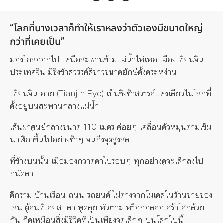
“โลกที่บางเวลาก็ทำให้เราหลงว่าตัวเองมีขนาดใหญ่
กว่าที่เคยเป็น”
มองไกลออกไป เหนือสะพานข้ามแม่น้ำไห่เหอ เมืองเทียนจิน
ประเทศจีน มีชิงช้าสวรรค์สีขาวขนาดยักษ์ตั้งตระหง่าน
เทียนจิน อาย (Tianjin Eye) เป็นชิงช้าสวรรค์แห่งเดียวในโลกที่
ตั้งอยู่บนสะพานกลางแม่น้ำ
เส้นผ่าศูนย์กลางขนาด 110 เมตร ค่อยๆ เคลื่อนตัวหมุนตามเข็ม
นาฬิกาขึ้นไปอย่างช้าๆ จนถึงจุดสูงสุด
ที่ข้างบนนั้น เมื่อมองกวาดตาไปรอบๆ ทุกอย่างดูจะเล็กลงไป
ถนัดตา
ตึกราม บ้านเรือน ถนน รถยนต์ ไม่ต่างจากโมเดลในร้านขายของ
เล่น ผู้คนที่เคยสบตา พูดคุย หัวเราะ หรือกอดคอเศร้าโศกด้วย
กัน ก็ดูเหมือนสิ่งมีชีวิตที่เป็นเพียงจุดเล็กๆ บนโลกใบนี้