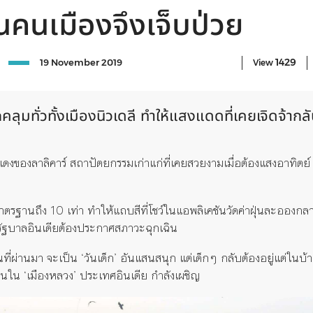
นคนเมืองจึงเจ็บป่วย
1429
19 November 2019
View
คลุมทั่วทั้งเมืองนิวเดลี ทำให้แสงแดดที่เคยเจิดจ้าก
สีแดงของลาลิคาร์ สถาปัตยกรรมเก่าแก่ที่เคยสวยงามเมื่อต้องแสงอาทิตย์
าตรฐานถึง 10 เท่า ทำให้แถบสีที่โชว์ในแอพลิเคชันวัดค่าฝุ่นละอองกลาย
รัฐบาลอินเดียต้องประกาศสภาวะฉุกเฉิน
ที่ผ่านมา จะเป็น ‘วันเด็ก’ อันแสนสนุก แต่เด็กๆ กลับต้องอยู่แต่ในบ้
ผู้คนใน ‘เมืองหลวง’ ประเทศอินเดีย กำลังเผชิญ