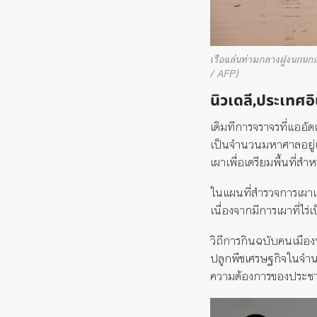
เรือแล่นท่ามกลางฝูงนกนก
/ AFP)
นิวเดลี,ประเทศอิ
เดิมทีการจราจรที่แออั
เป็นจำนวนมหาศาลอยู่แล้ว
เผาเพื่อเตรียมพื้นที่ส
ในแผนที่สำรวจการเผา
เนื่องจากมีการเผาที่ไ
วิถีการกินฉบับคนเมืองท
ปลูกพืชเศรษฐกิจในจำนว
ความต้องการของประชากร