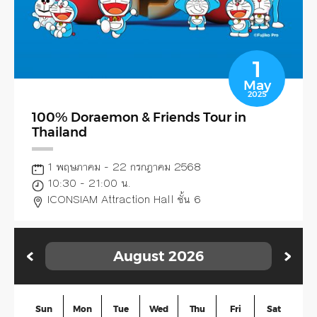
1
May
2025
100% Doraemon & Friends Tour in
Thailand
1 พฤษภาคม - 22 กรกฎาคม 2568
10:30 - 21:00 น.
ICONSIAM Attraction Hall ชั้น 6
August
2026
Sun
Mon
Tue
Wed
Thu
Fri
Sat