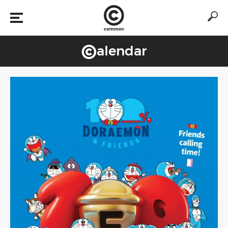
©
alendar