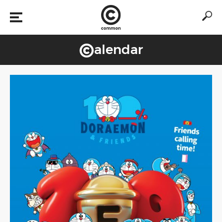
©
alendar