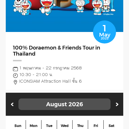
1
May
2025
100% Doraemon & Friends Tour in
Thailand
1 พฤษภาคม - 22 กรกฎาคม 2568
10:30 - 21:00 น.
ICONSIAM Attraction Hall ชั้น 6
August
2026
Sun
Mon
Tue
Wed
Thu
Fri
Sat