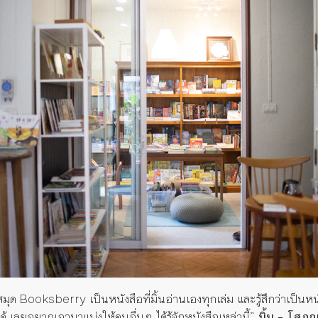
สมุด
Booksberry
เป็นหนังสือที่มิ้นอ่านเองทุกเล่ม และรู้สึกว่าเป็นหนั
ได้ เลยอยากเอามาแบ่งให้คนอื่นๆ ได้รู้จักหนังสือเหล่านี้
”
มิ้น
–
โสภณา