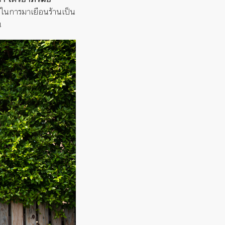
ีใน
การมาเยือนร้านเป็น
น