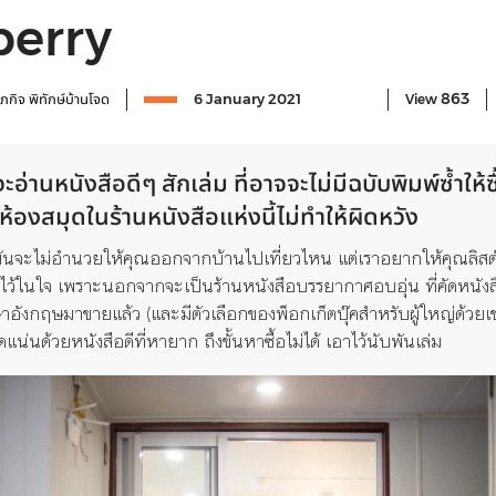
berry
863
ุภกิจ พิทักษ์บ้านโจด
6 January 2021
View
่านหนังสือดีๆ สักเล่ม ที่อาจจะไม่มีฉบับพิมพ์ซ้ำให้ซ
ห้องสมุดในร้านหนังสือแห่งนี้ไม่ทำให้ผิดหวัง
บันจะไม่อำนวยให้คุณออกจากบ้านไปเที่ยวไหน แต่เราอยากให้คุณ
ลิสต
ไ
ว้ในใจ เพราะนอกจากจะเป็นร้านหนังสือบรรยากาศอบอุ่น ที่คัดหนังส
ังกฤษมาขายแล้ว (และมีตัวเลือกของพ็อกเก็ตบุ๊คสำหรับผู้ใหญ่ด้วยเช
ัดแน่นด้วยหนังสือดีที่หายาก ถึงขั้นหาซื้อไม่ได้
เอาไว้นับพันเล่ม