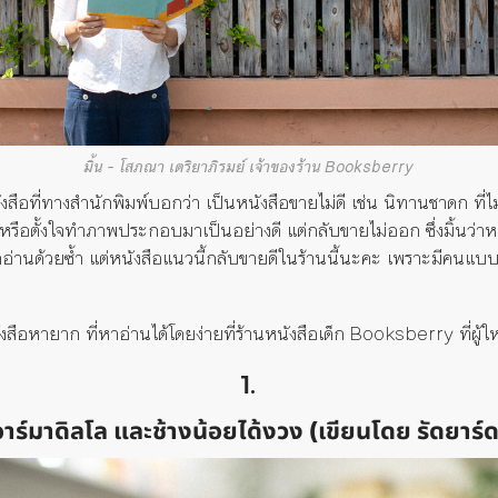
มิ้น – โสภณา เตริยาภิรมย์ เจ้าของร้าน Booksberry
งสือ
ที่
ทางส
ำนักพิมพ์
บอกว่า
เป็นหนังสือขายไม่ดี
เช่น นิทานชาดก ที่ไ
หรือ
ตั้งใจทำภาพประกอบมา
เป็นอย่างดี
แต่กลับ
ขาย
ไม่ออก
ซึ่
งม
ิ้น
ว่าห
็กอ่านด้วยซ้ำ
แต่
หนังสือแนวนี้
กลับ
ขายดีในร้านนี้นะคะ
เพราะ
มีคนแบบ
ังสือหายาก
ที่หาอ่านได้โดยง่ายที่ร้านหนังสือเด็ก
Booksberry
ที่ผู
1.
อาร์มาดิลโล และช้างน้อยได้งวง
(
เขียนโดย
รัดยาร์ด