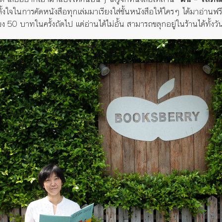
ั้งใจในการคัดหนังสือทุกเล่มมาเรียงใส่ชั้นหนังสือให้ใคร
ๆ ได้
มาอ่านฟร
ียง
50
บาทในครั้งถัดไป แต่อ่านได้ไม่อั้น
สามารถ
ขลุกอยู่ในร้านได้ทั้งวั