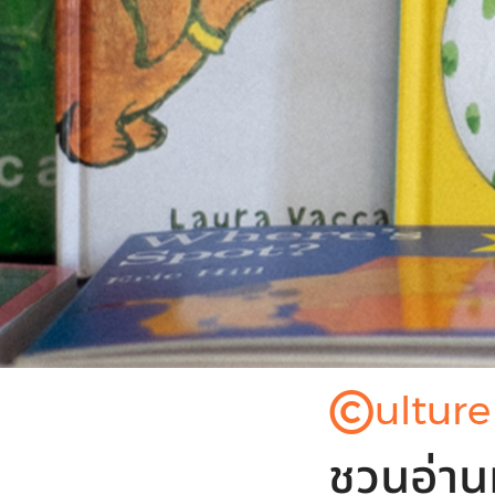
©
ulture
ชวนอ่านห