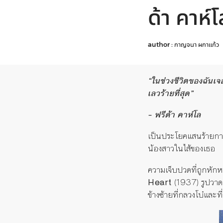
ด้า คาห
author :
กาญจนา ผกาแก้ว
“
ในช่วงชีวิตของฉันเจอ
เลวร้ายที่สุด
”
–
ฟรีด้า คาห์โล
เป็นประโยคแสนร้ายกาจที
น้องสาวในไส้ของเธอ
ความเจ็บปวดที่ถูกหักหล
Heart
(1937) รูปวาด
ข้างซ้ายที่กลวงโบ๋และ