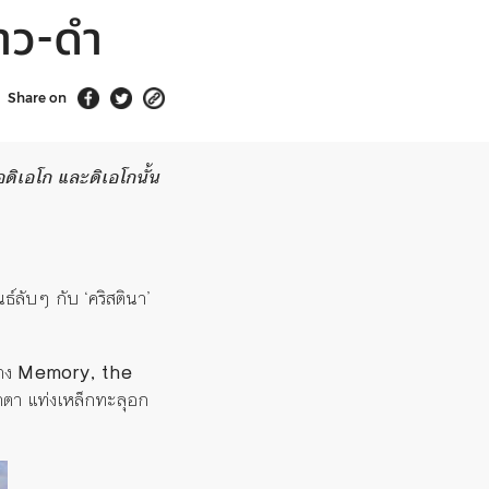
าว-ดำ
Share on
อดิเอโก และดิเอโกนั้น
ธ์ลับๆ กับ ‘คริสตินา’
่าง
Memory, the
้ำตา แท่งเหล็กทะลุอก