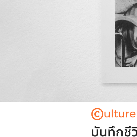
©
ulture
บันทึกช