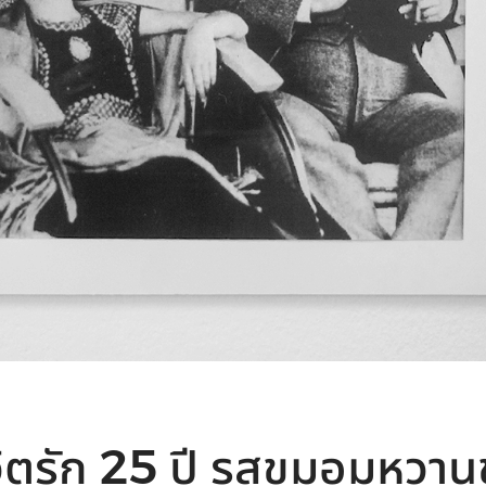
ีวิตรัก 25 ปี รสขมอมหวาน