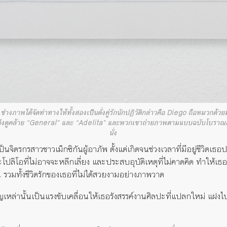
งภาพได้จัดท่าทางให้ทั้งสองเป็นดั่งคู่รักนักปฏิวัติกล่าวคือ Diego ถือหมวกด้วยม
องจึงดูคล้าย “General” และ “Adelita” และพวกเขาถ่ายภาพตามแบบฉบับโบราณค
นั่ง
าเป็นจิตรกรสาวชาวเม็กซิกันผู้อาภัพ ตั้งแต่เกิดจนช่วงเวลาที่มีอยู่ชีวิตเ
ปลิโอที่ไม่อาจจะหลีกเลี่ยง และประสบอุบัติเหตุที่ไม่คาดคิด ทำให้เธอ
วมทั้งชีวิตรักของเธอที่ไม่ได้สวยงามอย่างภาพวาด
ญเหล่านั้นเป็นแรงขับเคลื่อนให้เธอรังสรรค์งานศิลปะที่แปลกใหม่ แฝงไ