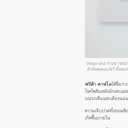
Diego and Frida 1940 ช่า
ผ้าพันคอแบบไขว้ ทั้งส
ฟรีด้า คาห์โล
ได้ชื่อว่
โรคไขสันหลังอักเสบและโ
บนรถเข็นและเตียงนอน ร
ความเจ็บปวดที่เธอเผชิ
เกิดขึ้นภายใน