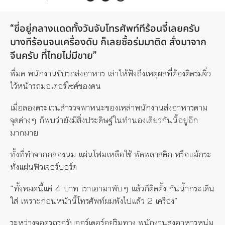
“ขี่อยู่กลางแดดทั้งวันจับโทรศัพท์ทีร้อนจี๋เลยครับ
บางทีร้อนจนเครื่องดับ ก็เลยซื้อร่มมาติด สั่งมาจาก
จีนครับ ที่ไทยไม่มีขาย”
พี่มด พนักงานขับรถส่งอาหาร เล่าให้ฟังถึงเหตุผลที่ต้องติดร่มจิ๋ว
ไว้หน้ารถมอเตอร์ไซค์ของตน
เมื่อลองตระเวนสำรวจพาหนะของเหล่าพนักงานส่งอาหารตาม
จุดต่างๆ ก็พบว่ายังมีสิ่งประดิษฐ์ในทำนองเดียวกันนี้อยู่อีก
มากมาย
ทั้งที่ทำจากกล่องนม แผ่นโฟมเหลือใช้ พัดพลาสติก หรือแม้กระ
ทั่งแผ่นฟิวเจอร์บอร์ด
“ทั้งหมดนี้แค่ 4 บาท เราเอามาพับๆ แล้วก็ติดตั้ง กันน้ำกระเด็น
ใส่ เพราะก่อนหน้านี้โทรศัพท์ผมพังไปแล้ว 2 เครื่อง”
ระหว่างจอดรถรอรับออร์เดอร์อยู่ริมทาง พนักงานส่งอาหารหนุ่ม