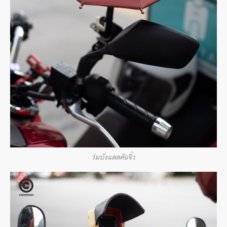
ร่มบังแดดคันจิ๋ว