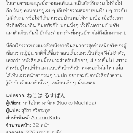
ในสายตาของมนุษย์อาจมองเห็นแมวเป็นสัตว์รักสงบ ไม่หือไม่
อือ วันๆ คงนอนอยู่เฉยๆ เลียทำความสะอาดขนเงียบๆ ราวกับ
ไม่มีตัวตน หรือไม่ก็เดินวนรอบบ้านพอให้หายเบื่อ เมื่อถึงเวลา
หิวก็แค่วิ่งมากิน กินเสร็จก็ไปนอนนิ่งๆ ทั้งที่ในความเป็นจริง
แมวตัวเดียวกันนี้ ยังต้องทำภารกิจที่มนุษย์คาดไม่ถึงอีกมากมาย
นี่คือเรื่องราวของแมวตัวหนึ่งจากจินตนาการสุดขำเหนือจริงของผู้
เขียนชาวญี่ปุ่น ชาติที่ได้ชื่อว่าชอบเลี้ยงแมวเป็นที่สุด จึงไม่สำคัญ
เหรอว่า หนังสือเล่มนี้เหมาะสำหรับเด็กอายุ 4 ขวบขึ้นไป เพราะ
สำหรับผู้ใหญ่ที่รักแมวแบบหัวปักหัวปำ คงจะอดใจไม่ไหว เมื่อ
ได้เห็นแมวหน้าตากวนๆ บนปก อยากจะเปิดหนังสือทำความ
รู้จักกับเจ้าแมวตัวนี้ไวๆ เหมือนเด็กๆ นั่นแหละ
แปลจาก:
ねこは るすばん
ผู้เขียน:
นาโอโกะ มาจิดะ (Naoko Machida)
ผู้แปล:
สุธีรา ศรีตระกูล
สำนักพิมพ์:
Amarin Kids
จำนวนหน้า:
32 หน้า
ราคาปก:
275 บาท (ปกแข็ง)