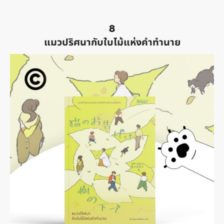
8
แมวปริศนากับใบไม้แห่งคำทำนาย