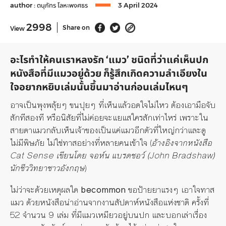
author :
ตนุภัทร โลหะพงศธร
3 April 2024
2998
Share on
View
อะไรทำให้คนเราหลงรัก ‘แมว’ ชนิดที่ว่าแค่เห็นปก
หนังสือที่มีแมวอยู่ด้วย ก็รู้สึกเกิดความลำเอียงใน
ใจอยากหยิบเล่มนั้นขึ้นมาอ่านก่อนเล่มไหนๆ
อาจเป็นพุงพลุ้ยๆ ขนปุยๆ ที่เห็นแล้วอดใจไม่ไหว ต้องเอามือจับ
สักทีสองที หรือนิสัยที่ไม่ค่อยจะแยแสใครสักเท่าไหร่ เพราะใน
สายตาแมวกลับเห็นเจ้าของเป็นแค่แมวอีกตัวที่ใหญ่กว่าและดู
ไม่มีพิษภัย ไม่ใช่ทาสอย่างที่หลายคนเข้าใจ (
อ้างอิงจากหนังสือ
Cat Sense
เขียนโดย จอห์น แบรดชอว์ (John Bradshaw)
นักชีววิทยาชาวอังกฤษ
)
ไม่ว่าจะด้วยเหตุผลใด
becommon
ขอป้ายยาแรงๆ เอาใจทาส
แมว ด้วยหนังสือน่าอ่านจากงานสัปดาห์หนังสือแห่งชาติ ครั้งที่
52 จำนวน 9 เล่ม ที่มีแมวเหมียวอยู่บนปก และบอกเล่าเรื่อง