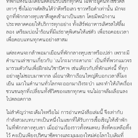
ที่พักแห่งนี้ไม่ได้ยินดีต้อนรับแขกทุกคน เฉพาะผู้คนที่ใช้ชีวิตสี
เทาๆ ซึ่งไม่อาจตัดสินได้ว่าดีหรือเลว ขาวหรือดำเท่านั้น มักจะ
ถูกที่พักกลางหุบเขาดึงดูดเข้ามาเป็นแขก โดยมีพนักงาน
ประหลาดคอยให้บริการทุกอย่าง ทั้งเสิร์ฟอาหารเลิศรสให้ลิ้ม
ลอง เตรียมบ่อน้ำร้อนที่มีแร่ธาตุพิเศษให้แช่ตัว เพื่อรอคอยเวลา
เพื่อตอบแทนทุกคนอย่างสาสม
แต่ละคนจะกล้าพอมาเยือนที่พักกลางหุบเขาหรือเปล่า เพราะมี
ตำนานเล่าขานเกี่ยวกับ ‘เนโกะมากะดาเกะ’ เป็นที่ที่พวกแมวจร
มารวมตัวกันเพื่อฝึกฝนวิชาปีศาจ เช่นเดียวกับที่พักแห่งนี้ ที่ทุก
อย่างดูไม่ชอบมาพากล เมื่อนาฬิกาเรือนใหญ่ตีบอกเวลาสี่โมง
เย็น แมวในตำนานทั่วโลกจะออกมาเริงระบำ และทำให้เกิดเรื่อง
ชวนขนลุกที่เปลี่ยนทั้งชีวิตของแขกทุกคน จนไม่อาจลืมเลือนลง
ไปตลอดกาล
ไม่สำคัญว่าจะเต็มใจหรือไม่ การอ่านหนังสือเล่มนี้ จึงเท่ากับ
กำลังสวมบทบาทเป็นหนึ่งในแขกที่ได้รับการเชื้อเชิญให้เข้าพัก
ในที่พักกลางหุบเขา เมื่ออ่านเรื่องราวทั้งหมดจบ สิ่งที่คงเหลือทิ้ง
ไว้ คงเป็นเพียงปริศนาซีดจางและมุมมองใหม่ต่อโลกใบเดิมที่