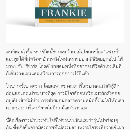
จะเกิดอะไรขึ้น หากชีวิตนี้ช่างตลกร้าย เมื่อโลกเหวี่ยง ‘แฟรงกี้’
แมวพูดได้ที่กำลังหาบ้านหลังใหม่เพราะอยากมีชีวิตอยู่ต่อไป ให้
มาพบกับ ‘ริชาร์ด โกลด์’ ชายคนหนึ่งที่อยากจบชีวิตตัวเองเต็มที
ถึงขั้นวางแผนและเตรียมการทุกอย่างไว้ดีแล้ว
ในบางครั้งบางคราว โดยเฉพาะช่วงเวลาที่ใครบางคนกำลังรู้สึก
อ่อนแอและเปราะบางที่สุด การมีใครสักคนหรือแมวสักตัวคอย
อยู่เคียงข้างไม่ห่าง อาจช่วยผ่อนคลายความหนักอึ้งในใจให้ทุเลา
เบาลงอย่างที่ใครก็คาดไม่ถึง แม้แต่ตัวเราเอง
นี่คือเรื่องราวน่าประทับใจที่ให้ชวนขบขันและว้าวุ่นไปพร้อมๆ
กัน ซึ่งเกิดขึ้นจากมิตรภาพที่ไม่ธรรมดา เพราะใครจะคิดว่าแค่แมว