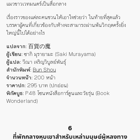
แมวขาวเวทมนตร์เป็นสื่อกลาง
เรื่องราวของแต่ละคนชวนให้เอาใจช่วยว่า ในท้ายที่สุดแล้ว
บรรดาผู้คนที่เกี่ยวข้องกับห้างจะสามารถผ่านพ้นวิกฤตครั้งยิ่ง
ใหญ่นี้ไปได้อย่างไร
แปลจาก:
百貨の魔
ผู้เขียน:
ซากิ มุรายามะ
(Saki Murayama)
ผู้แปล:
วีณา เจริญวิบูลย์พันธุ์
สำนักพิมพ์:
Bun Shou
จำนวนหน้า:
200 หน้า
ราคาปก:
295 บาท (ปกอ่อน)
พิกัดบูธ:
P48 โซนหนังสือการ์ตูนและวัยรุ่น (Book
Wonderland)
6
ที่พักกลางหุบเขาสำหรับเหล่ามนุษย์ผู้หลงทาง