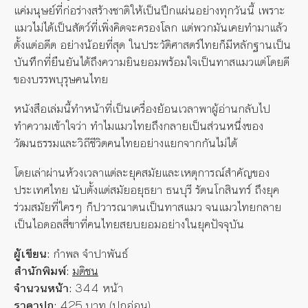
แค่มนุษย์ที่ก่อร่างสร้างชาติให้เป็นปึกแผ่นอย่างทุกวันนี้ เพราะ
แมวไม่ได้เป็นสัตว์ที่เพิ่งคิดจะครองโลก แต่พวกมันเคยทำมาแล้ว
ตั้งแต่อดีต อย่างน้อยที่สุด ในประวัติศาสตร์ไทยก็มีหลักฐานเป็น
บันทึกที่ยืนยันได้ถึงความยินยอมพร้อมใจเป็นทาสแมวแต่โดยดี
ของบรรพบุรุษคนไทย
หนังสือเล่มนี้ทำหน้าที่เป็นเครื่องย้อนเวลาพาผู้อ่านกลับไป
ทำความเข้าใจว่า ทำไมแมวไทยถึงกลายเป็นส่วนหนึ่งของ
วัฒนธรรมและวิถีชีวิตคนไทยอย่างแยกจากกันไม่ได้
โดยเล่าผ่านห้วงเวลาแต่ละยุคสมัยและเหตุการณ์สำคัญของ
ประเทศไทย นับตั้งแต่สมัยอยุธยา ธนบุรี รัตนโกสินทร์ ถึงยุค
ร่วมสมัยที่ใครๆ ก็ปวารณาตนเป็นทาสแมว จนแมวไทยกลาย
เป็นไอดอลสี่ขาที่คนไทยสยบยอมอย่างในยุคปัจจุบัน
ผู้เขียน:
กำพล จำปาพันธ์
สำนักพิมพ์:
มติชน
จำนวนหน้า:
344 หน้า
ราคาปก:
425 บาท (ปกอ่อน)