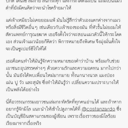
ปกติ​ เดินเซ​ ล้มง่าย สั่นกระตุก และกระโดดไม่เป็น​ แถมเป็นแมว
ดำที่ยังมีคนคิดว่าจะนำโชคร้ายมาให้
แต่เจ้าเหมียวไม่เคยยอมแพ้​ มันไม่รู้สึกว่าตัวเองแตกต่างจากแมว
หรือสิ่งมีชีวิตอื่นๆ เช่นเดียวกับเจ้าของของมัน ที่หัวรั้นไม่ยอมให้
สัตวแพทย์การุณยฆาต เธอจึงตั้งใจว่าจะสอนแมวตัวนี้ให้กระโดด
เอง ส่วนเจ้าแมวน้อยก็คิดว่า พิการหมายถึงพิเศษ จึงมุ่งมั่นตั้งใจ
จะเป็นซูเปอร์ฮีโร่ให้ได้
เธอคือคนทำให้มันรู้จักความหมายของคำว่าบ้าน พร้อมกับช่วย
เอาชนะอุปสรรคต่างๆ ด้วยความรักและความอดทน มากไปกว่า
นั้น มันยังได้พบเพื่อนใหม่มากมาย ทั้งนกนางนวล แมงป่อง
เม่น ปู วัว และสุนัข ซึ่งทำให้มันรู้ว่า เปลี่ยนความเปราะบางให้
เป็นพลังได้อย่างไร
นี่คือวรรณกรรมเยาวชนเล่มกะทัดรัดที่ทุกคนอ่านได้ และถ้าหาก
อยากรู้จักมิโล แนะนำให้เข้าไปดูภาพได้ที่
@costanzardo
ซึ่ง
เป็นบัญชีอินสตาแกรมของผู้เขียน เพราะเรื่องราวของมิโลร้อย
เรียงมาจากเรื่องจริง