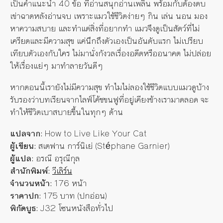
เป็นคำแนะนำ 40 ข้อ ที่อ่านสนุกอ่านเพลิน พร้อมกับต้องตบ
เข่าฉาดหลังอ่านจบ เพราะแมวใช้ชีวิตง่ายๆ กิน เล่น นอน มอง
หาความสบาย และทำแต่สิ่งที่อยากทำ แมวจึงดูเป็นสัตว์ที่ไม่
เครียดและมีความสุข แค่นึกถึงตัวเองเป็นอันดับแรก ไม่เปรียบ
เทียบตัวเองกับใคร ไม่มานั่งกังวลเรื่องอดีตหรืออนาคต ไม่ปล่อย
ให้เรื่องแย่ๆ มาทำลายวันดีๆ
หากตอนนี้เรายังไม่มีความสุข ทำไมไม่ลองใช้ชีวิตแบบแมวดูบ้าง
รับรองว่าบทเรียนจากไลฟ์โค้ชขนฟูที่อยู่เคียงข้างเรามาตลอด จะ
ทำให้ชีวิตเบาสบายขึ้นในทุกๆ ด้าน
แปลจาก:
How to Live Like Your Cat
ผู้เขียน:
สเตฟาน การ์นิเย่ (Stéphane Garnier)
ผู้แปล:
อรณี อรุณีกุล
สำนักพิมพ์:
วีเลิร์น
จำนวนหน้า:
176 หน้า
ราคาปก:
175 บาท (ปกอ่อน)
พิกัดบูธ:
J32 โซนหนังสือทั่วไป