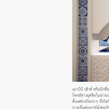
ฌาบีบี เฮ้าส์ หรืออีกช
โจทย์ชาวมุสลิมในย่าน
ตั้งแต่ช่วงปีแรกๆ ที่เปิ
ถานที่แฮงเอาท์นั่งคุย