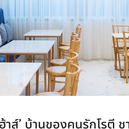
เฮ้าส์’ บ้านของคนรักโรตี ช