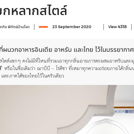
ขกหลากสไตล์
4318
ุภกิจ พิทักษ์บ้านโจด
23 September 2020
View
 ที่ผนวกอาหารอินเดีย อาหรับ และไทย ไว้ในบรรยากา
ไตล์แขกๆ คงไม่มีที่ไหนที่รวมเอาทุกกลิ่นอายภารตะผสมอาหรับและมุสล
์’
หรือในชื่อเดิมว่า ฌาบีบี – โรตีชา ที่เหมาทุกความอร่อยภายใต้กลิ่
และภาคใต้ของไทยไว้ในครัวเดียว