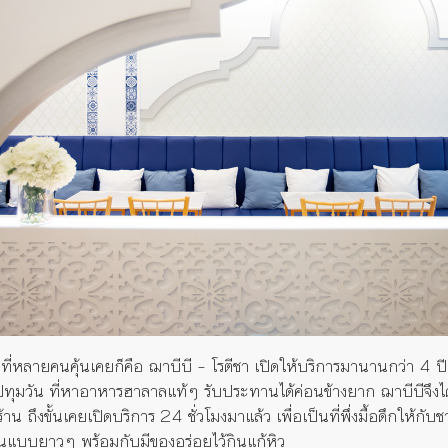
ื่อที่หลายคนคุ้นเคยก็คือ ฌาบีบี – โรตีชา เปิดให้บริการมานานกว่า 4 ปี
ปทุมวัน ที่หาอาหารฮาลาลแท้ๆ รับประทานได้ค่อนข้างยาก ฌาบีบีจึงไ
ดร้าน ถึงขั้นเคยเปิดบริการ 24 ชั่วโมงมาแล้ว เพื่อเป็นที่พึ่งมื้อดึกให้ก
กันแบบยาวๆ พร้อมกับมีของอร่อยไว้กินแก้หิว