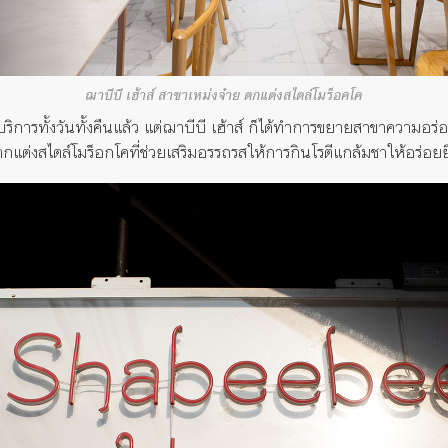
ฌาบีบี เฮ้าส์ สาขาเหม่งจ๋าย ตกแต่งสไตล์โมร็อคโค
ดบริการทั้งวันทั้งคืนแล้ว แต่ฌาบีบี เฮ้าส์ ก็ได้ทำการขยายสาขาความอร่อย
ต่งสไตล์โมร็อกโคที่ช่วยเสริมอรรถรสให้การกินโรตีแกล้มชาให้อร่อยยิ่