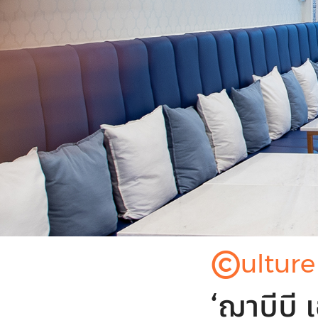
©
ulture
‘ฌาบีบี 