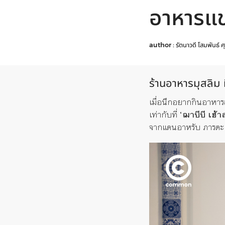
อาหารแ
author :
รัตนาวดี โสมพันธ์
ศ
ร้านอาหารมุสลิม
เมื่อนึกอยากกินอาหารส
เท่ากับที่
‘ฌาบีบี เฮ้าส
จากแดนอาหรับ ภารตะ 