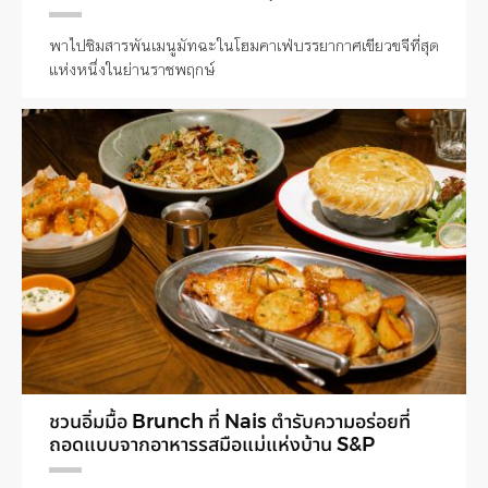
พาไปชิมสารพันเมนูมัทฉะในโฮมคาเฟ่บรรยากาศเขียวขจีที่สุด
แห่งหนึ่งในย่านราชพฤกษ์
ชวนอิ่มมื้อ Brunch ที่ Nais ตำรับความอร่อยที่
ถอดแบบจากอาหารรสมือแม่แห่งบ้าน S&P