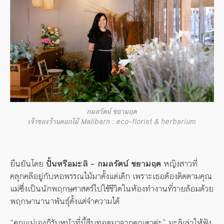
กมลรัตน์ ชยามฤต
เจ้าของร้านดอกไม้ Malibarn : eco-florist & herbarium
ยืนยันโดย
ปั้นหรือมะลิ
–
กมลรัตน์
ชยามฤต
หญิงสาวที่
คลุกคลีอยู่กับหอพรรณไม้มาตั้งแต่เด็ก เพราะเธอต้องติดตามคุณ
แม่ซึ่งเป็นนักพฤกษศาสตร์ไปใช้ชีวิตในห้องทำงานที่รายล้อมด้วย
พฤกษานานาพันธุ์ตั้งแต่จำความได้
“คุณแม่เองก็รับหน้าที่นี้สืบทอดมาจากคุณตาค่ะ” มะลิเล่าให้ฟัง