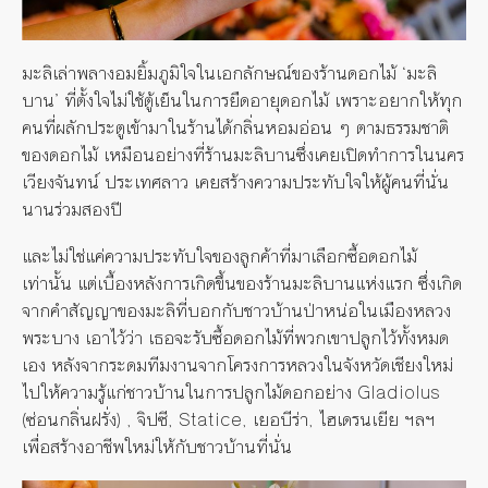
มะลิเล่าพลางอมยิ้มภูมิใจในเอกลักษณ์ของร้านดอกไม้ ‘มะลิ
บาน’ ที่ตั้งใจไม่ใช้ตู้เย็นในการยืดอายุดอกไม้ เพราะอยากให้ทุก
คนที่ผลักประตูเข้ามาในร้านได้กลิ่นหอมอ่อน ๆ ตามธรรมชาติ
ของดอกไม้ เหมือนอย่างที่ร้านมะลิบานซึ่งเคยเปิดทำการในนคร
เวียงจันทน์ ประเทศลาว เคยสร้างความประทับใจให้ผู้คนที่นั่น
นานร่วมสองปี
และไม่ใช่แค่ความประทับใจของลูกค้าที่มาเลือกซื้อดอกไม้
เท่านั้น แต่เบื้องหลังการเกิดขึ้นของร้านมะลิบานแห่งแรก ซึ่งเกิด
จากคำสัญญาของมะลิที่บอกกับชาวบ้านป่าหน่อในเมืองหลวง
พระบาง เอาไว้ว่า เธอจะรับซื้อดอกไม้ที่พวกเขาปลูกไว้ทั้งหมด
เอง หลังจากระดมทีมงานจากโครงการหลวงในจังหวัดเชียงใหม่
ไปให้ความรู้แก่ชาวบ้านในการปลูกไม้ดอกอย่าง Gladiolus
(ซ่อนกลิ่นฝรั่ง) , จิปซี, Statice, เยอบีร่า, ไฮเดรนเยีย ฯลฯ
เพื่อสร้างอาชีพใหม่ให้กับชาวบ้านที่นั่น