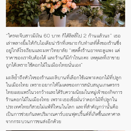
“ใครจะจีบสาวมีเงิน 60 บาท ก็ได้ลิลลี่ไป 2 ก้านแล้วนะ” เธอ
เล่าพลางยิ้มให้กับไอเดียน่ารักที่เหมาะกับทำเลที่ตั้งของร้านซึ่ง
อยู่ใกล้โรงเรียนและมหาวิทยาลัย “เซตติ้งร้านอาจจะดูแพง แต่
ราคาของเราจับต้องได้ และร้านก็มีกำไรนะคะ เหตุผลที่เราขาย
ถูกได้เพราะใช้ดอกไม้ในเมืองไทยนั่นเอง”
มะลิย้ำถึงหัวใจของร้านมะลิบานที่เลือกใช้เฉพาะดอกไม้ที่ปลูก
ในเมืองไทย เพราะอยากให้โมเดลของการสนับสนุนเกษตรกร
ไทยเผยแพร่ในวงกว้างและได้รับความนิยมในหมู่เจ้าของกิจการ
ร้านดอกไม้ในเมืองไทย เพราะเธอเชื่อมั่นว่าดอกไม้ที่ปลูกใน
ประเทศไทยก็สวยไม่แพ้ที่ไหนในโลก และที่สำคัญกว่านั้นคือ
เป็นการช่วยกันลดปริมาณคาร์บอนฟุตปริ้นต์ที่เกิดขึ้นมหาศาล
จากกระบวนการขนส่งอีกด้วย