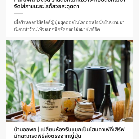
จัดใส่ภาชนะอะไรก็สวยสะดุดตา
เมื่อร้านดอกไม้สไตล์ญี่ปุ่นสุดฮอตในโลกออนไลน์ขยับขยายมา
เปิดหน้าร้านให้ชมเทคนิคจัดดอกไม้อย่างใกล้ชิด
บ้านออพอ | เปลี่ยนห้องรับแขกเป็นโฮมคาเฟ่ที่เสิร์ฟ
มัทฉะเกรดพิธีส่งตรงจากญี่ปุ่น