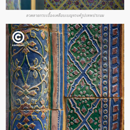
ลวดลายกระเบื้องเคลือบเบญจรงค์รูปเทพประนม