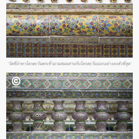
‘วัดที่นำพาโลกตะวันตกเข้ามาผสมผสานกับโลกตะวันออกอย่างลงตัวที่สุด’