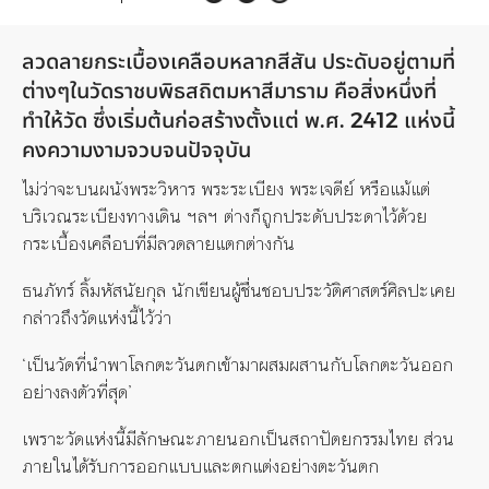
ลวดลายกระเบื้องเคลือบหลากสีสัน ประดับอยู่ตามที่
ต่างๆในวัดราชบพิธสถิตมหาสีมาราม คือสิ่งหนึ่งที่
ทำให้วัด ซึ่งเริ่มต้นก่อสร้างตั้งแต่ พ.ศ. 2412 แห่งนี้
คงความงามจวบจนปัจจุบัน
ไม่ว่าจะบนผนังพระวิหาร พระระเบียง พระเจดีย์ หรือแม้แต่
บริเวณระเบียงทางเดิน ฯลฯ ต่างก็ถูกประดับประดาไว้ด้วย
กระเบื้องเคลือบที่มีลวดลายแตกต่างกัน
ธนภัทร์ ลิ้มหัสนัยกุล นักเขียนผู้ชื่นชอบประวัติศาสตร์ศิลปะเคย
กล่าวถึงวัดแห่งนี้ไว้ว่า
‘เป็นวัดที่นำพาโลกตะวันตกเข้ามาผสมผสานกับโลกตะวันออก
อย่างลงตัวที่สุด’
เพราะวัดแห่งนี้มีลักษณะภายนอกเป็นสถาปัตยกรรมไทย ส่วน
ภายในได้รับการออกแบบและตกแต่งอย่างตะวันตก