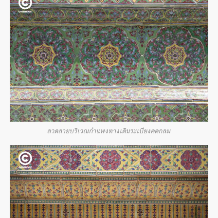
ลวดลายบริเวณกำแพงทางเดินระเบียงคดกลม