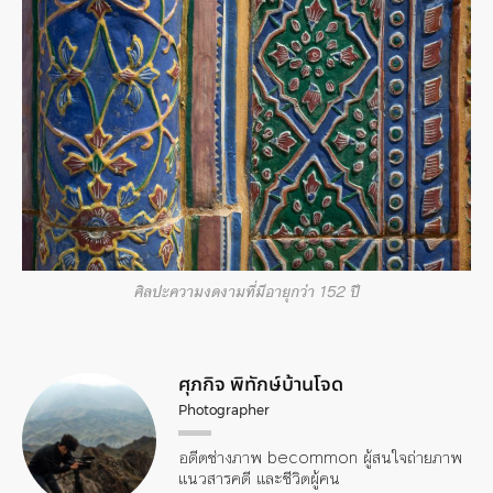
ศิลปะความงดงามที่มีอายุกว่า 152 ปี
ศุภกิจ พิทักษ์บ้านโจด
Photographer
อดีตช่างภาพ becommon ผู้สนใจถ่ายภาพ
แนวสารคดี และชีวิตผู้คน