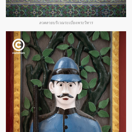
ลวดลายบริเวณระเบียงพระวิหาร