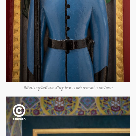
สีสันประตูวัดที่แกะเป็นรูปทหารแต่งกายอย่างตะวันตก