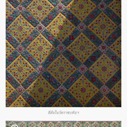
สีสันในวัดราชบพิธฯ