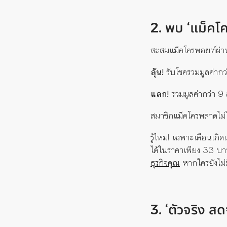
2. พบ ‘แม็คโค
สะสมแม็คโครพอยท์ผ่า
ลุ้น!
รับโชครวมมูลค่ากว
แลก!
รวมมูลค่ากว่า 9 
สมาชิกแม็คโครพลาดไม่ได
รู้ไหม! เฉพาะเดือนเกิด
ได้ในราคาเพียง 33 บาท
ธุรกิจคุณ
หากใครยังไม่ม
3. ‘ตัวจริง ส