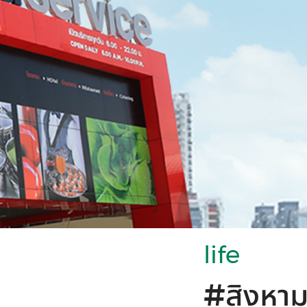
life
#สิงหามา