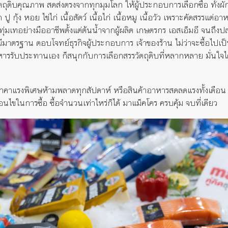
ตถุดิบคุณภาพ สดส่งตรงจากทุกมุมโลก ให้ผู้ประกอบการเลือกซื้อ ทั้งผ
กุ้ง หอย ไข่ไก่ เนื้อสัตว์ เนื้อไก่ เนื้อหมู เนื้อวัว เพราะคัดสรรแต
่มเทอย่างมืออาชีพตั้งแต่ต้นน้ำจากผู้ผลิต เกษตรกร เอสเอ็มอี จนถึงป
ี่มีมาตรฐาน ตอบโจทย์ธุรกิจผู้ประกอบการ เจ้าของร้าน ไม่ว่าจะซื้อไปเป็น
หารรับประทานเอง ก็สนุกกับการเลือกสรรวัตถุดิบที่หลากหลาย มั่นใจไ
แรงพิเศษห้ามพลาดทุกสัปดาห์ หรือสินค้าอาหารสดลดแรงทั้งเดือน จะซ
่อนไขในการซื้อ ซื้อจำนวนเท่าไหร่ก็ได้ มาแม็คโคร ครบคุ้ม จบที่เดียว