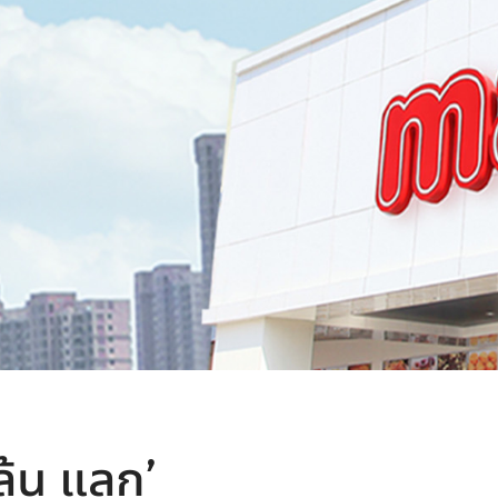
ุ้น แลก’