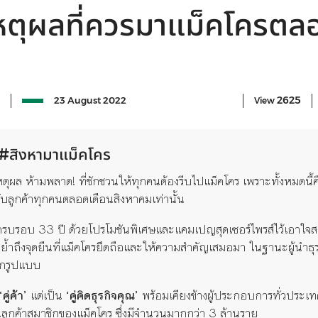
หตุผลที่ควรมาแม็คโครตล
2625
23 August 2022
View
ง #สิงหามาแม็คโคร
 ห้ามพลาด! ที่ชักชวนให้ทุกคนต้องรีบไปแม็คโคร เพราะทั้งหมดนี้คื
กับลูกค้าทุกคนตลอดเดือนสิงหาคมเท่านั้น
ครบรอบ 33 ปี ด้วยโปรโมชันพิเศษและแคมเปญสุดเซอร์ไพรส์ไว้เอาใจส
ย้ำถึงจุดยืนที่แม็คโครยึดถือและให้ความสำคัญเสมอมา ในฐานะผู้นำธุร
ุกรูปแบบ
คู่ค้า’
แต่เป็น
‘คู่คิดธุรกิจคุณ’
พร้อมเคียงข้างผู้ประกอบการทั่วประเทศใ
านลูกค้าสมาชิกของแม็คโคร ซึ่งมีจำนวนมากกว่า 3 ล้านราย