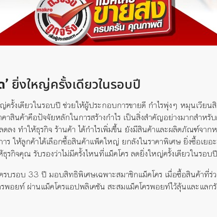
ด’
ยิ่งใหญ่ครั้งเดียวในรอบปี
ญ่ครั้งเดียวในรอบปี ช่วยให้ผู้ประกอบการขายดี กำไรพุ่งๆ หมุนเวียนส
สินค้าคือปัจจัยหลักในการสร้างกำไร เป็นสิ่งสำคัญอย่างมากสำหรับผ
นลดลง ทำให้ธุรกิจ ร้านค้า ได้กำไรเพิ่มขึ้น ยังมีสินค้าและผลิตภัณฑ์
 ให้ลูกค้าได้เลือกซื้อสินค้าแพ็คใหญ่ ยกลังในราคาพิเศษ ยิ่งซื้อเยอะย
รกิจคุณ รับรองว่าไม่มีครั้งไหนที่แม็คโคร ลดยิ่งใหญ่ครั้งเดียวในรอบปี
ครบรอบ 33 ปี มอบสิทธิพิเศษเฉพาะสมาชิกแม็คโคร เมื่อซื้อสินค้าที่
ครพอยท์ ผ่านแม็คโครแอปพลิเคชัน สะสมแม็คโครพอยท์ไว้ลุ้นและแลกรั