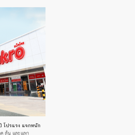
ี โปรแรง แจกหนัก
ลด ลุ้น และแลก