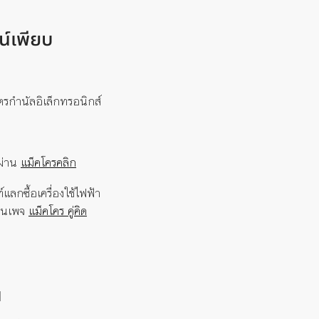
น์เพียบ
รกำนัลอิเล็กทรอนิกส์
าผ่าน
แม็คโครคลิก
ลกซื้อเครื่องใช้ไฟฟ้า
แฟนเพจ
แม็คโคร คู่คิด
น