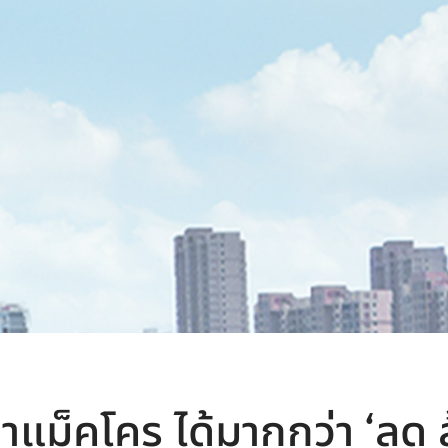
แม็คโคร ได้มากกว่า ‘ลด ล