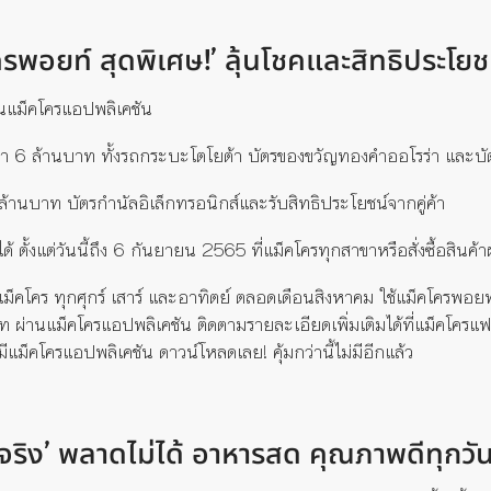
รพอยท์ สุดพิเศษ!’ ลุ้นโชคและสิทธิประโยช
นแม็คโครแอปพลิเคชัน
่า 6 ล้านบาท ทั้งรถกระบะโตโยต้า บัตรของขวัญทองคำออโรร่า และบัต
ล้านบาท บัตรกำนัลอิเล็กทรอนิกส์และรับสิทธิประโยชน์จากคู่ค้า
้ ตั้งแต่วันนี้ถึง 6 กันยายน 2565 ที่แม็คโครทุกสาขาหรือสั่งซื้อสินค้
แม็คโคร ทุกศุกร์ เสาร์ และอาทิตย์ ตลอดเดือนสิงหาคม ใช้แม็คโครพอยท์แ
 ผ่านแม็คโครแอปพลิเคชัน ติดตามรายละเอียดเพิ่มเติมได้ที่แม็คโคร
ีแม็คโครแอปพลิเคชัน ดาวน์โหลดเลย! คุ้มกว่านี้ไม่มีอีกแล้ว
ดจริง’ พลาดไม่ได้ อาหารสด คุณภาพดีทุกวั