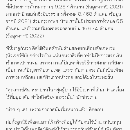
ที่มีประชากรทั้งหมดราวๆ 9.267 ล้านคน (ข้อมูลจากปี 2021)
มากกว่านิวยอร์กซึ่งมีประชากรทั้งหมด 8.468 ล้านคน (ข้อมูล
จากปี 2021) ส่วนกรุงเทพฯ บ้านเรานั้นมีประชากรทั้งหมด 5.5
ล้านคน แต่ถ้ารวมปริมณฑลจะกลายเป็น 15.624 ล้านคน
(ข้อมูลจากปี 2022)
ทีนี้มาดูกันว่า ดิคใช้เงินหลักพันล้านของเขาเพื่อบลัดเฮฟเว่น
(นิวเจอร์ซีย์) อย่างไรบ้าง แน่นอนว่าสิ่งที่เขาทำไม่ใช่การแจกเงิน
เข้ากระเป๋าคนจน เพราะการแก้ปัญหาด้วยวิธีการดังกล่าวก็ยังคง
เป็นการแก้ปัญหาที่ปลายเหตุ และว่ากันตามตรง มันก็เป็นเพียง
การช่วยเหลือแบบแก้ผ้าเอาหน้ารอด และได้ผลในระยะสั้น
“คุณเกรย์สัน หลายคนในกลุ่มผู้ยากไร้มีปัญหาที่เกินกว่าแค่เรื่อง
ไร้ที่อยู่อาศัย ทำไมถึงเริ่มจากตรงนั้น” นักข่าวถาม
“ง่าย ๆ เลย เพราะอากาศมันเริ่มหนาวแล้ว” ดิคตอบ
ก่อตั้งมูลนิธิเพื่อคนยากไร้ สร้างที่อยู่ให้กับคนไร้บ้าน สนับสนุน
และบำบัดฟื้นฟูอดีตผู้ต้องขังให้สามารถกลับสู่สังคมได้ เพิ่มอัตรา