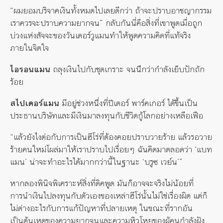
“ผมยอมบริจาคเงินทั้งหมดไปเลยดีกว่า ถ้าจะปราบอาชญากรรม
เราควรจะปราบความยากจน” กลับกันนี่คือสิ่งที่เขาพูดเมื่อถูก
บ่วงแห่งสัจจะของวันเดอร์วูแมนทำให้พูดความคิดที่แท้จริง
ภายในจิตใจ
ไอรอนแมน
ถลุงเงินไปกับชุดเกราะ จนนึกว่ากำลังเย็บปักถัก
ร้อย
สไปเดอร์แมน
มีอยู่ช่วงหนึ่งที่ปีเตอร์ พาร์คเกอร์ ได้ขึ้นเป็น
ประธานบริษัทและมีเงินมาลงทุนกับชีวิตกู้โลกอย่างเหลือเฟือ
“แล้วยังไงต่อกับการเป็นฮีโร่ที่ต้องคอยปราบวายร้าย แล้วรอวาย
ร้ายคนใหม่โผล่มาให้เราปราบไปเรื่อยๆ ฉันคิดมาตลอดว่า ‘แบท
แมน’ น่าจะทำอะไรได้มากกว่านี้ในฐานะ ‘บรูซ เวย์น’”
หากลองพินิจพิเคราะห์สิ่งที่ดิคพูด มันก็อาจจะจริงไม่น้อยที่
การนำเงินไปลงทุนกับตัวเองของเหล่าฮีโร่นั้นไม่ใช่เรื่องผิด แต่ก็
ไม่ต่างอะไรกับการแก้ปัญหาที่ปลายเหตุ ในขณะที่รากอัน
เป็นต้นเหตุของความยากจนและความหิวโหยของผู้คนกำลังฝัง