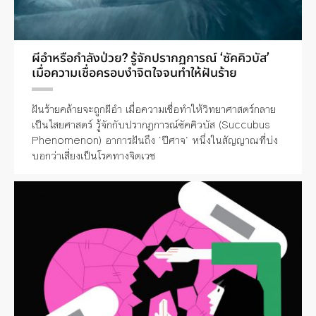
ผีอำหรือกำลังป่วย? รู้จักปรากฏการณ์ ‘ซัคคิวบัส’
เมื่อความเชื่อครอบงำจิตใจจนทำให้ฝันร้าย
ฝันร้ายคล้ายจะถูกผีอำ เมื่อความเชื่อทำให้วิทยาศาสตร์กลาย
เป็นไสยศาสตร์ รู้จักกับปรากฏการณ์ซัคคิวบัส (Succubus
Phenomenon) อาการฝันถึง ‘ปีศาจ’ หนึ่งในสัญญาณที่บ่ง
บอกว่าเสี่ยงเป็นโรคทางจิตเวช