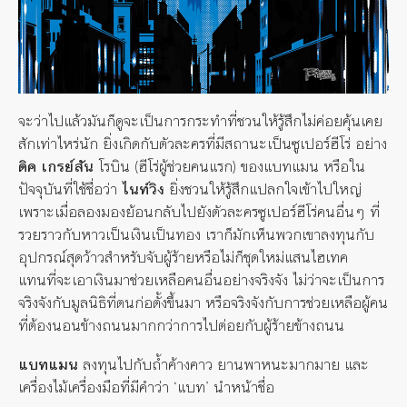
จะว่าไปแล้วมันก็ดูจะเป็นการกระทำที่ชวนให้รู้สึกไม่ค่อยคุ้นเคย
สักเท่าไหร่นัก ยิ่งเกิดกับตัวละครที่มีสถานะเป็นซูเปอร์ฮีโร่ อย่าง
ดิค เกรย์สัน
โรบิน (ฮีโร่ผู้ช่วยคนแรก) ของแบทแมน หรือใน
ปัจจุบันที่ใช้ชื่อว่า
ไนท์วิง
ยิ่งชวนให้รู้สึกแปลกใจเข้าไปใหญ่
เพราะเมื่อลองมองย้อนกลับไปยังตัวละครซูเปอร์ฮีโร่คนอื่นๆ ที่
รวยราวกับหาวเป็นเงินเป็นทอง เราก็มักเห็นพวกเขาลงทุนกับ
อุปกรณ์สุดว้าวสำหรับจับผู้ร้ายหรือไม่ก็ชุดใหม่แสนไฮเทค
แทนที่จะเอาเงินมาช่วยเหลือคนอื่นอย่างจริงจัง ไม่ว่าจะเป็นการ
จริงจังกับมูลนิธิที่ตนก่อตั้งขึ้นมา หรือจริงจังกับการช่วยเหลือผู้คน
ที่ต้องนอนข้างถนนมากกว่าการไปต่อยกับผู้ร้ายข้างถนน
แบทแมน
ลงทุนไปกับถ้ำค้างคาว ยานพาหนะมากมาย และ
เครื่องไม้เครื่องมือที่มีคำว่า ‘แบท’ นำหน้าชื่อ