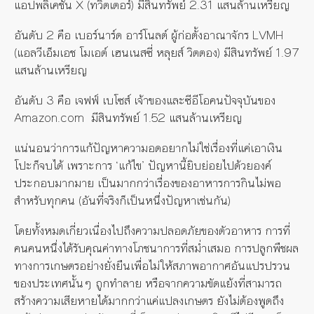
แอปพลิเคชั่น X (ทวิตเตอร์)
มีสินทรัพย์ 2.31 แสนล้านเหรียญ
อันดับ 2 คือ เบอร์นาร์ด อาร์โนลต์ ผู้ก่อตั้งอาณาจักร LVMH
(แอลวีเอ็มเอช โมเอต์ เฮนเนสซี่ หลุยส์ วิตตอง) มีสินทรัพย์ 1.97
แสนล้านเหรียญ
อันดับ 3 คือ เจฟฟ์ เบโซส์ เจ้าของและซีอีโอคนปัจจุบันของ
Amazon.com มีสินทรัพย์ 1.52 แสนล้านเหรียญ
แน่นอนว่าการแก้ปัญหาความอดอยากไม่ใช่เรื่องที่แค่เอาเงิน
โปะก็จบได้ เพราะการ ‘แก้ไข’ ปัญหานี้ยิบย่อยไปด้วยองค์
ประกอบมากมาย เป็นมากกว่าเรื่องของอาหารการกินไม่พอ
สำหรับทุกคน (อันที่จริงก็เป็นหนึ่งปัญหาเช่นกัน)
โดยทั้งหมดเกี่ยวเนื่องไปถึงความปลอดภัยของตัวอาหาร การที่
คนคนหนึ่งได้รับคุณค่าทางโภชนาการที่สม่ำเสมอ การปลูกพืชผล
ทางการเกษตรอย่างยั่งยืนเพื่อไม่ให้สภาพอากาศอันแปรปรวน
ของประเทศนั้นๆ ถูกทำลาย หรือจากความขัดแย้งที่สามารถ
สร้างความเสียหายได้มากกว่าแค่แปลงเกษตร ยังไม่ต้องพูดถึง