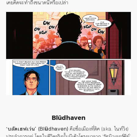
เคยคิดจะทำถึงขนาดนี้หรือเปล่า
Blüdhaven
‘บลัดเฮฟเว่น’ (Blüdhaven)
คือชื่อเมืองที่ดิค (aka. ไนท์วิง)
ประจำการอยู่ โดยในชีวิตจริงนั้นมีเค้าโครงมาจาก ‘รัฐนิวเจอร์ซีย์’