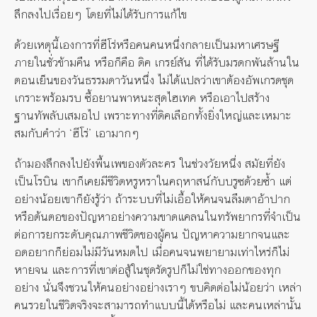
ลึกลงไปเรื่อยๆ โดยที่ไม่ได้รับการแก้ไข
ด้วยเหตุนี้เองการที่ฮีโร่หรือคนคนหนึ่งกลายเป็นมหาเศรษฐี
ภายในชั่วข้ามคืน หรือก็คือ ดิค เกรย์สัน ที่ได้รับมรดกพันล้านใน
ตอนเย็นของวันธรรมดาวันหนึ่ง ไม่ได้แปลว่าเขาต้องอัพเกรดชุด
เกราะพร้อมรบ ซื้อยานพาหนะสุดไฮเทค หรือเอาไปสร้าง
ฐานทัพลับเสมอไป เพราะทางที่ดิคเลือกทั้งยิ่งใหญ่และเหมาะ
สมกับคำว่า ‘ฮีโร่’ เอามากๆ
ถ้ามองลึกลงไปยังพื้นเพของตัวละคร ในช่วงวัยหนึ่ง สมัยที่ยัง
เป็นโรบิน เขาก็เคยมีชีวิตหรูหราในคฤหาสน์กับบรูซด้วยซ้ำ แต่
อย่างน้อยเขาก็ยังรู้ว่า ถ้าระบบที่ไม่เอื้อให้คนจนลืมตาอ้าปาก
หรือต้นตอของปัญหาอย่างความขาดแคลนในทรัพยากรที่จำเป็น
ต่อการยกระดับคุณภาพชีวิตของผู้คน ปัญหาความยากจนและ
อดอยากก็ย่อมไม่มีวันหมดไป เมื่อคนจนพยายามเท่าไหร่ก็ไม่
หายจน และการที่เขาต่อสู้ในชุดรัดรูปก็ไม่ใช่ทางออกของทุก
อย่าง นั่นจึงชวนให้คนอย่างอย่างเราๆ ขบคิดต่อไม่น้อยว่า เหล่า
คนรวยในชีวิตจริงจะสามารถทำแบบนี้ได้หรือไม่ และคนเหล่านั้น