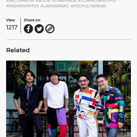
#BECOMMON
#BOOK
#CHAIWALA
#COMMONPEOPLE
#INDIANWRITER
#LAXMANRAO
#PEOPLE REREAD
View
Share on
1217
Related