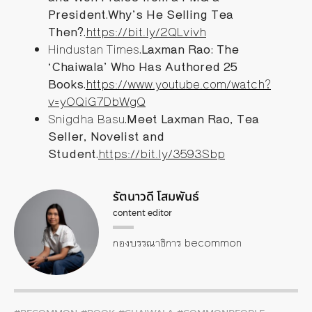
President.Why’s He Selling Tea
Then?.
https://bit.ly/2QLvivh
Hindustan Times
.Laxman Rao: The
‘Chaiwala’ Who Has Authored 25
Books.
https://www.youtube.com/watch?
v=yOQiG7DbWgQ
Snigdha Basu
.Meet Laxman Rao, Tea
Seller, Novelist and
Student.
https://bit.ly/3593Sbp
รัตนาวดี โสมพันธ์
content editor
กองบรรณาธิการ becommon