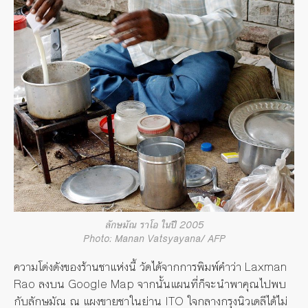
ลักษมัณ ราโอ ในปี 2005
Photo: Manan Vatsyayana/ AFP
ความโด่งดังของร้านชาแห่งนี้ วัดได้จากการพิมพ์คำว่า Laxman
Rao ลงบน Google Map จากนั้นแผนที่ก็จะนำพาคุณไปพบ
กับลักษมัณ ณ แผงขายชาในย่าน ITO ใจกลางกรุงนิวเดลีได้ไม่