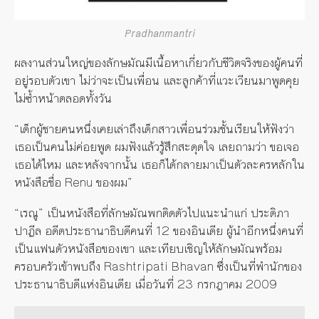
Pradhanmantri
ผลงานส่วนใหญ่ของลักษมัณมีเนื้อหาเกี่ยวกับชีวิตจริงของผู้คนที่
อยู่รอบตัวเขา ไม่ว่าจะเป็นเพื่อน และลูกค้าที่แวะเวียนมาพูดคุย
ไม่ซ้ำหน้าตลอดทั้งวัน
“เด็กผู้ชายคนหนึ่งเคยเล่าถึงเด็กสาวเพื่อนร่วมชั้นเรียนให้ฟังว่า
เธอเป็นคนไม่ค่อยพูด ผมฟังแล้วรู้สึกสะดุดใจ เลยถามว่า ขอเจอ
เธอได้ไหม และหลังจากนั้น เธอก็ได้กลายมาเป็นตัวละครหลักใน
หนังสือชื่อ Renu ของผม”
“เรณู” เป็นหนังสือที่ลักษมัณพกติดตัวไปแนะนำแก่ ประติภา
ปาฏีล อดีตประธานาธิบดีคนที่ 12 ของอินเดีย ผู้นำอีกหนึ่งคนที่
เป็นแฟนตัวหนังสือของเขา และเทียบเชิญให้ลักษมัณพร้อม
ครอบครัวเข้าพบถึง Rashtripati Bhavan ซึ่งเป็นที่พำนักของ
ประธานาธิบดีแห่งอินเดีย เมื่อวันที่ 23 กรกฎาคม 2009