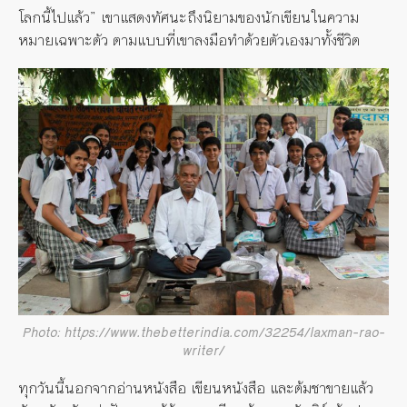
โลกนี้ไปแล้ว” เขาแสดงทัศนะถึงนิยามของนักเขียนในความ
หมายเฉพาะตัว ตามแบบที่เขาลงมือทำด้วยตัวเองมาทั้งชีวิต
Photo: https://www.thebetterindia.com/32254/laxman-rao-
writer/
ทุกวันนี้นอกจากอ่านหนังสือ เขียนหนังสือ และต้มชาขายแล้ว