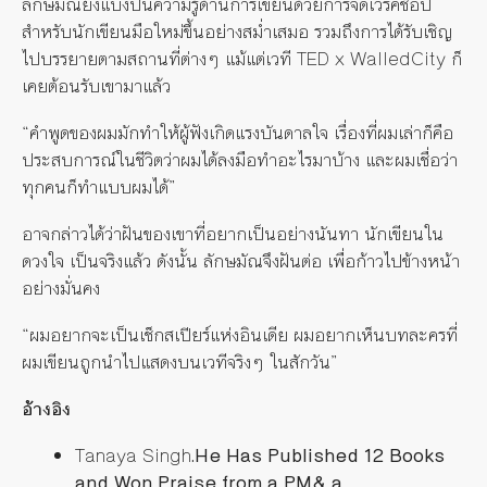
ลักษมัณยังแบ่งปันความรู้ด้านการเขียนด้วยการจัดเวิร์คช้อป
สำหรับนักเขียนมือใหม่ขึ้นอย่างสม่ำเสมอ รวมถึงการได้รับเชิญ
ไปบรรยายตามสถานที่ต่างๆ แม้แต่เวที TED x WalledCity ก็
เคยต้อนรับเขามาแล้ว
“คำพูดของผมมักทำให้ผู้ฟังเกิดแรงบันดาลใจ เรื่องที่ผมเล่าก็คือ
ประสบการณ์ในชีวิตว่าผมได้ลงมือทำอะไรมาบ้าง และผมเชื่อว่า
ทุกคนก็ทำแบบผมได้”
อาจกล่าวได้ว่าฝันของเขาที่อยากเป็นอย่างนันทา นักเขียนใน
ดวงใจ เป็นจริงแล้ว ดังนั้น ลักษมัณจึงฝันต่อ เพื่อก้าวไปข้างหน้า
อย่างมั่นคง
“ผมอยากจะเป็นเช็กสเปียร์แห่งอินเดีย ผมอยากเห็นบทละครที่
ผมเขียนถูกนำไปแสดงบนเวทีจริงๆ ในสักวัน”
อ้างอิง
Tanaya Singh
.He Has Published 12 Books
and Won Praise from a PM& a