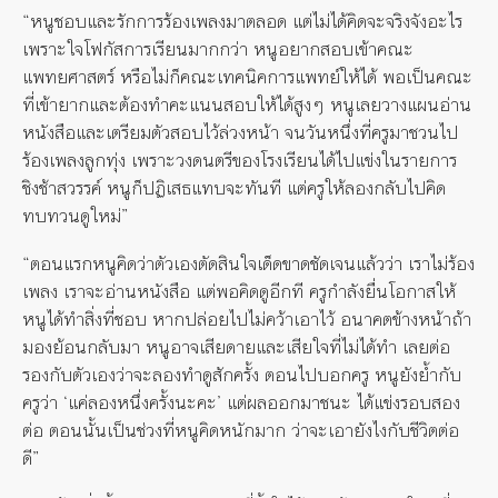
“หนูชอบและรักการร้องเพลงมาตลอด แต่ไม่ได้คิดจะจริงจังอะไร
เพราะใจโฟกัสการเรียนมากกว่า หนูอยากสอบเข้าคณะ
แพทยศาสตร์ หรือไม่ก็คณะเทคนิคการแพทย์ให้ได้ พอเป็นคณะ
ที่เข้ายากและต้องทำคะแนนสอบให้ได้สูงๆ หนูเลยวางแผนอ่าน
หนังสือและเตรียมตัวสอบไว้ล่วงหน้า จนวันหนึ่งที่ครูมาชวนไป
ร้องเพลงลูกทุ่ง เพราะวงดนตรีของโรงเรียนได้ไปแข่งในรายการ
ชิงช้าสวรรค์ หนูก็ปฏิเสธแทบจะทันที แต่ครูให้ลองกลับไปคิด
ทบทวนดูใหม่”
“ตอนแรกหนูคิดว่าตัวเองตัดสินใจเด็ดขาดชัดเจนแล้วว่า เราไม่ร้อง
เพลง เราจะอ่านหนังสือ แต่พอคิดดูอีกที ครูกำลังยื่นโอกาสให้
หนูได้ทำสิ่งที่ชอบ หากปล่อยไปไม่คว้าเอาไว้ อนาคตข้างหน้าถ้า
มองย้อนกลับมา หนูอาจเสียดายและเสียใจที่ไม่ได้ทำ เลยต่อ
รองกับตัวเองว่าจะลองทำดูสักครั้ง ตอนไปบอกครู หนูยังย้ำกับ
ครูว่า ‘แค่ลองหนึ่งครั้งนะคะ’ แต่ผลออกมาชนะ ได้แข่งรอบสอง
ต่อ ตอนนั้นเป็นช่วงที่หนูคิดหนักมาก ว่าจะเอายังไงกับชีวิตต่อ
ดี”