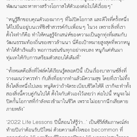
พัฒนาและหาทางสร้างโอกาสให้ตัวเองต่อไปได้เรื่อยๆ”
“หนูรู้สึกขอบคุณตัวเองมากๆ ที่ไม่ปิดโอกาส และดีใจที่ครั้งหนึ่ง
ได้ไปยืนอยู่บนเวทีชิงช้าสวรรค์กับเพื่อนๆ ในวง เพราะสิ่งที่เรา
ตั้งใจทำก็คือ ทำให้คนดูรู้จักเสน่ห์ของความเป็นลูกทุ่งที่ผสมกับ
วัฒนธรรมท้องถิ่นของชาวล้านนา นี่คือเป้าหมายสูงสุดที่พวกหนู
ทำได้สำเร็จแล้ว พอการแข่นขันทุกอย่างจบลง หนูก็แค่หันมา
ทุ่มเทให้กับการเตรียมตัวสอบได้เต็มที่”
“ทั้งหมดคือสิ่งที่โฟล์คได้เรียนรู้ตลอดปีนี้ เป็นเรื่องบาลานซ์สิ่งที่
วางแผนว่าควรทำ กับสิ่งที่อยากทำแล้วมีความสุข โดยที่เราไม่ทิ้ง
สิ่งใดสิ่งหนึ่งไปเลย หนูคิดว่าถ้าจัดระเบียบชีวิตให้ดี เราก็จะทำทั้ง
สองสิ่งนี้ควบคู่กันไปได้ ตั้งใจกับตัวเองไว้เลยว่า ต่อไปนี้ หนูจะไม่
ปิดกั้นโอกาสที่กำลังจะเข้ามาในชีวิต เพราะไม่อยากนึกเสียดาย
ภายหลัง”
‘2022 Life Lessons ปีนี้สอนให้รู้ว่า…’ เป็นซีรีส์สัมภาษณ์ส่ง
ท้ายปีเก่าต้อนรับปีใหม่ ด้วยความตั้งใจของ becommon ที่