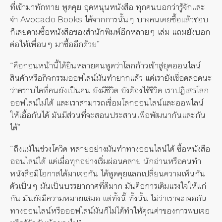
ที่เข้ามาทักทาย พูดคุย อุดหนุนหนังสือ ทุกคนบอกว่ารู้จักและ
จำ Avocado Books ได้จากการนั้นๆ บางคนเคยซื้อแล้วชอบ
ก็เลยตามซื้อหนังสือของสำนักพิมพ์อีกหลายๆ เล่ม แถมยังบอก
ต่อให้เพื่อนๆ มาซื้ออีกด้วย”
“คือก่อนหน้านี้ได้ยินหลายคนพูดว่าโลกก้าวเข้าสู่ยุคออนไลน์
สินค้าหรือกิจกรรมออฟไลน์มันทำยากแล้ว แต่เรายังเชื่อตลอดนะ
ว่าตราบใดที่คนยังเป็นคน ยังมีชีวิต ยังต้องใช้ชีวิต เราปฏิเสธโลก
ออฟไลน์ไม่ได้ และเราสามารถเชื่อมโลกออนไลน์และออฟไลน์
ให้เอื้อกันได้ มันมีส่วนที่จะสอนประสานเพื่อพัฒนากันและกัน
ได้”
“ถึงแม้ในช่วงโควิด หลายอย่างมันทำทางออนไลน์ได้ ซื้อหนังสือ
ออนไลน์ได้ แต่เมื่อทุกอย่างเริ่มผ่อนคลาย นักอ่านหรือคนทำ
หนังสือมีโอกาสได้มาเจอกัน ได้พูดคุยแลกเปลี่ยนความเห็นกัน
ตัวเป็นๆ มันเป็นบรรยากาศที่ดีมาก มันคือการเติมแรงใจให้แก่
กัน มันยังมีความหมายเสมอ แต่ทั้งนี้ ทั้งนั้น ไม่ว่าเราจะเจอกัน
ทางออนไลน์หรือออฟไลน์มันก็ไม่ได้ทำให้คุณค่าของการพบเจอ