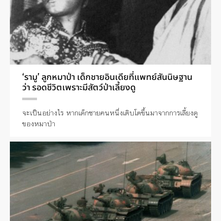
‘รามู’ ลูกหมาป่า เด็กชายอินเดียที่แพทย์สันนิษฐาน
ว่า รอดชีวิตเพราะมีสัตว์ป่าเลี้ยงดู
จะเป็นอย่างไร หากเด็กชายคนหนึ่งเติบโตขึ้นมาจากการเลี้ยงดู
ของหมาป่า