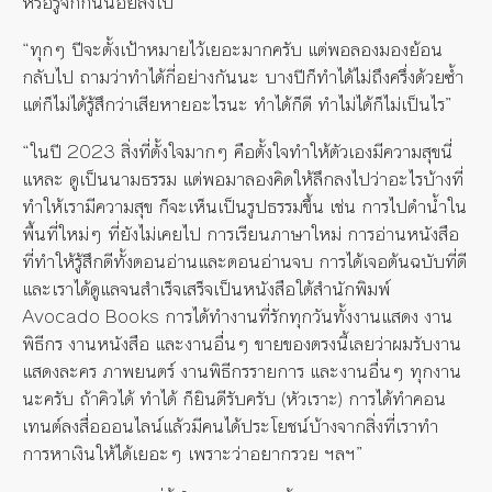
หรือรู้จักกันน้อยลงไป”
“ทุกๆ ปีจะตั้งเป้าหมายไว้เยอะมากครับ แต่พอลองมองย้อน
กลับไป ถามว่าทำได้กี่อย่างกันนะ บางปีก็ทำได้ไม่ถึงครึ่งด้วยซ้ำ
แต่ก็ไม่ได้รู้สึกว่าเสียหายอะไรนะ ทำได้ก็ดี ทำไม่ได้ก็ไม่เป็นไร”
“ในปี 2023 สิ่งที่ตั้งใจมากๆ คือตั้งใจทำให้ตัวเองมีความสุขนี่
แหละ ดูเป็นนามธรรม แต่พอมาลองคิดให้ลึกลงไปว่าอะไรบ้างที่
ทำให้เรามีความสุข ก็จะเห็นเป็นรูปธรรมขึ้น เช่น การไปดำน้ำใน
พื้นที่ใหม่ๆ ที่ยังไม่เคยไป การเรียนภาษาใหม่ การอ่านหนังสือ
ที่ทำให้รู้สึกดีทั้งตอนอ่านและตอนอ่านจบ การได้เจอต้นฉบับที่ดี
และเราได้ดูแลจนสำเร็จเสร็จเป็นหนังสือใต้สำนักพิมพ์
Avocado Books การได้ทำงานที่รักทุกวันทั้งงานแสดง งาน
พิธีกร งานหนังสือ และงานอื่นๆ ขายของตรงนี้เลยว่าผมรับงาน
แสดงละคร ภาพยนตร์ งานพิธีกรรายการ และงานอื่นๆ ทุกงาน
นะครับ ถ้าคิวได้ ทำได้ ก็ยินดีรับครับ (หัวเราะ) การได้ทำคอน
เทนต์ลงสื่อออนไลน์แล้วมีคนได้ประโยชน์บ้างจากสิ่งที่เราทำ
การหาเงินให้ได้เยอะๆ เพราะว่าอยากรวย ฯลฯ”