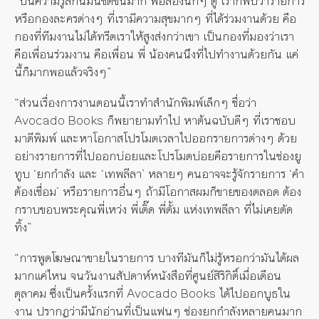
“ปีนี้ความรู้สึกนี้มันชัดขึ้นมาก พอลองนึกๆ ดู เราก็พบว่ารายการ
หรือกองละครต่างๆ ที่เรามีความสุขมากๆ ที่ได้ร่วมงานด้วย คือ
กองที่ทีมงานไม่ได้ทรีตเราให้สูงส่งกว่าเขา เป็นกองที่มองว่าเรา
คือเพื่อนร่วมงาน คือเพื่อน พี่ น้องคนนึงที่ไปทำงานด้วยกัน แค่
นี้ก็มากพอแล้วจริงๆ”
“ส่วนเรื่องการงานตอนนี้เราทำสำนักพิมพ์เล็กๆ ชื่อว่า
Avocado Books ก็พยายามทำไป หาต้นฉบับดีๆ ที่เราชอบ
มาตีพิมพ์ และหาโอกาสโปรโมตเวลาไปออกรายการต่างๆ ด้วย
อย่างรายการที่ไปออกบ่อยและโปรโมตบ่อยคือรายการในช่องยู
ทูบ ‘ยกกำลัง และ ‘เทพลีลา’ หลายๆ คนอาจจะรู้จักรายการ ‘คำ
ต้องเชื่อม’ หรือรายการอื่นๆ ถ้ามีโอกาสผมก็ขายของตลอด ต้อง
กราบขอบพระคุณพี่เหว่ง พี่เติ๊ด พี่ตั้ม แห่งเทพลีลา ที่ไม่เคยตัด
ทิ้ง”
“การพูดโฆษณาขายในรายการ บางทีมันก็ไม่รู้หรอกว่ามันได้ผล
มากแค่ไหน จนวันงานสัปดาห์หนังสือที่ศูนย์สิริกิติ์เมื่อเดือน
ตุลาคม ซึ่งเป็นครั้งแรกที่ Avocado Books ได้ไปออกบูธใน
งาน ปรากฏว่ามีนักอ่านที่เป็นแฟนๆ ช่องยกกำลังหลายคนมาก