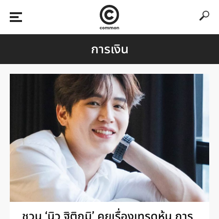
การเงิน
ชวน ‘นิว ฐิติภูมิ’ คุยเรื่องเทรดหุ้น การ