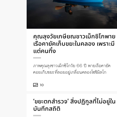
คุณลุงวัยเกษียณชาวเม็กซิโกพาย
เรือคายัคเก็บขยะในคลอง เพราะมี
แต่คนทิ้ง
ภาพคุณลุงชาวเม็กซิโกวัย 66 ปี พายเรือคายัค
คอยเก็บขยะที่ลอยอยู่เกลื่อนคลองโซชิมิลโก
10
‘ขยะตกสำรวจ’ สิ่งปฏิกูลที่ไม่อยู่ใน
บันทึกสถิติ