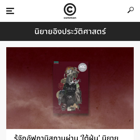
นิยายอิงประวัติศาสตร์
รู้จักอัฟกานิสถานผ่าน ‘ใต้ฝุ่น’ นิยาย