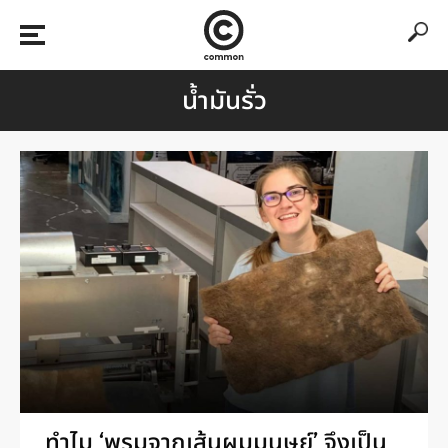
น้ำมันรั่ว
ทำไม ‘พรมจากเส้นผมมนุษย์’ จึงเป็น