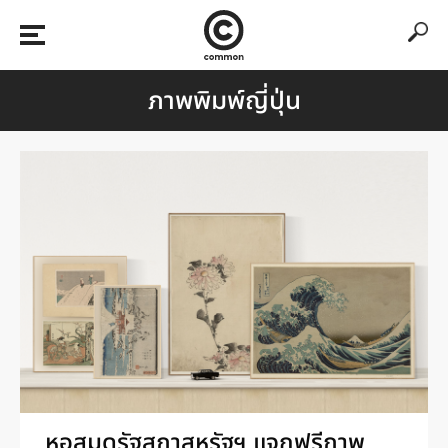
ภาพพิมพ์ญี่ปุ่น
หอสมุดรัฐสภาสหรัฐฯ แจกฟรีภาพ