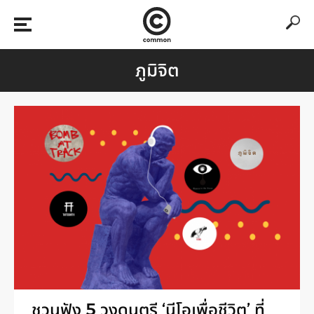
ภูมิจิต
ชวนฟัง 5 วงดนตรี ‘นีโอเพื่อชีวิต’ ที่